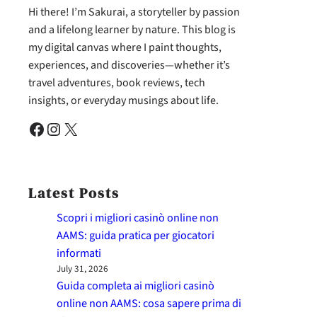
Hi there! I’m Sakurai, a storyteller by passion
and a lifelong learner by nature. This blog is
my digital canvas where I paint thoughts,
experiences, and discoveries—whether it’s
travel adventures, book reviews, tech
insights, or everyday musings about life.
Facebook
Instagram
X
Latest Posts
Scopri i migliori casinò online non
AAMS: guida pratica per giocatori
informati
July 31, 2026
Guida completa ai migliori casinò
online non AAMS: cosa sapere prima di