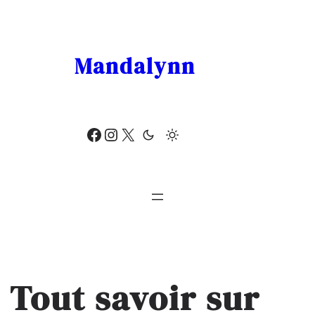
Skip
to
content
Mandalynn
Facebook
Instagram
X
Tout savoir sur