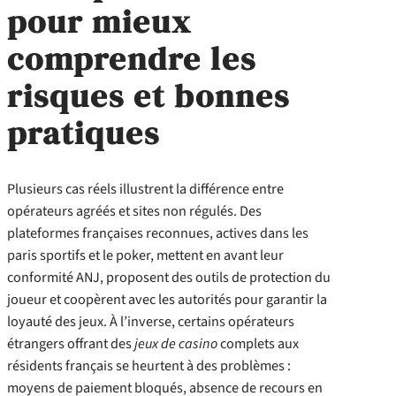
pour mieux
comprendre les
risques et bonnes
pratiques
Plusieurs cas réels illustrent la différence entre
opérateurs agréés et sites non régulés. Des
plateformes françaises reconnues, actives dans les
paris sportifs et le poker, mettent en avant leur
conformité ANJ, proposent des outils de protection du
joueur et coopèrent avec les autorités pour garantir la
loyauté des jeux. À l’inverse, certains opérateurs
étrangers offrant des
jeux de casino
complets aux
résidents français se heurtent à des problèmes :
moyens de paiement bloqués, absence de recours en