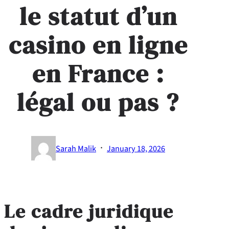
le statut d’un
casino en ligne
en France :
légal ou pas ?
·
Sarah Malik
January 18, 2026
Le cadre juridique