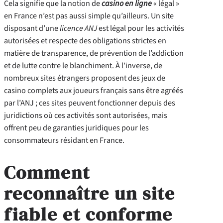
Cela signifie que la notion de
casino en ligne
« légal »
en France n’est pas aussi simple qu’ailleurs. Un site
disposant d’une
licence ANJ
est légal pour les activités
autorisées et respecte des obligations strictes en
matière de transparence, de prévention de l’addiction
et de lutte contre le blanchiment. À l’inverse, de
nombreux sites étrangers proposent des jeux de
casino complets aux joueurs français sans être agréés
par l’ANJ ; ces sites peuvent fonctionner depuis des
juridictions où ces activités sont autorisées, mais
offrent peu de garanties juridiques pour les
consommateurs résidant en France.
Comment
reconnaître un site
fiable et conforme