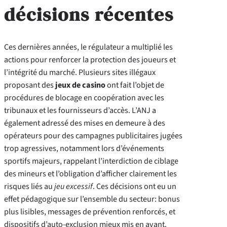
décisions récentes
Ces dernières années, le régulateur a multiplié les
actions pour renforcer la protection des joueurs et
l’intégrité du marché. Plusieurs sites illégaux
proposant des
jeux de casino
ont fait l’objet de
procédures de blocage en coopération avec les
tribunaux et les fournisseurs d’accès. L’ANJ a
également adressé des mises en demeure à des
opérateurs pour des campagnes publicitaires jugées
trop agressives, notamment lors d’événements
sportifs majeurs, rappelant l’interdiction de ciblage
des mineurs et l’obligation d’afficher clairement les
risques liés au
jeu excessif
. Ces décisions ont eu un
effet pédagogique sur l’ensemble du secteur: bonus
plus lisibles, messages de prévention renforcés, et
dispositifs d’auto-exclusion mieux mis en avant.