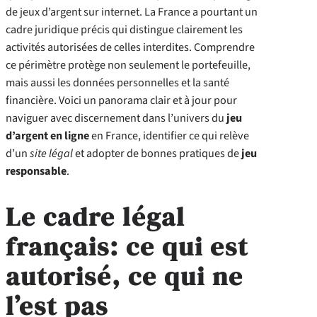
de jeux d’argent sur internet. La France a pourtant un
cadre juridique précis qui distingue clairement les
activités autorisées de celles interdites. Comprendre
ce périmètre protège non seulement le portefeuille,
mais aussi les données personnelles et la santé
financière. Voici un panorama clair et à jour pour
naviguer avec discernement dans l’univers du
jeu
d’argent en ligne
en France, identifier ce qui relève
d’un
site légal
et adopter de bonnes pratiques de
jeu
responsable
.
Le cadre légal
français: ce qui est
autorisé, ce qui ne
l’est pas