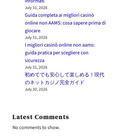
informati
July 31, 2026
Guida completa ai migliori casinò
online non AAMS: cosa sapere prima di
giocare
July 31, 2026
I migliori casinò online non aams:
guida pratica per scegliere con
sicurezza
July 31, 2026
初めてでも安心して楽しめる！現代
のネットカジノ完全ガイド
July 30, 2026
Latest Comments
No comments to show.