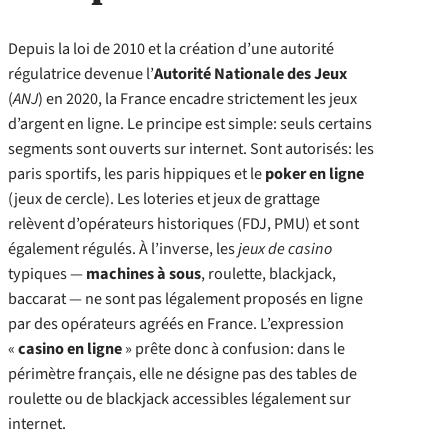
Depuis la loi de 2010 et la création d’une autorité
régulatrice devenue l’
Autorité Nationale des Jeux
(
ANJ
) en 2020, la France encadre strictement les jeux
d’argent en ligne. Le principe est simple: seuls certains
segments sont ouverts sur internet. Sont autorisés: les
paris sportifs, les paris hippiques et le
poker en ligne
(jeux de cercle). Les loteries et jeux de grattage
relèvent d’opérateurs historiques (FDJ, PMU) et sont
également régulés. À l’inverse, les
jeux de casino
typiques —
machines à sous
, roulette, blackjack,
baccarat — ne sont pas légalement proposés en ligne
par des opérateurs agréés en France. L’expression
«
casino en ligne
» prête donc à confusion: dans le
périmètre français, elle ne désigne pas des tables de
roulette ou de blackjack accessibles légalement sur
internet.