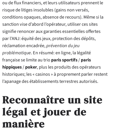
ou de flux financiers, et leurs utilisateurs prennent le
risque de litiges insolubles (gains non versés,
conditions opaques, absence de recours). Même si la
sanction vise d’abord l’opérateur, utiliser ces sites
signifie renoncer aux garanties essentielles offertes
par l’ANJ: équité des jeux, protection des dépôts,
réclamation encadrée,
prévention du jeu
problématique
. En résumé: en ligne, la légalité
française se limite au trio
paris sportifs
/
paris
hippiques
/
poker
, plus les produits des opérateurs
historiques; les « casinos » à proprement parler restent
l’apanage des établissements terrestres autorisés.
Reconnaître un site
légal et jouer de
manière