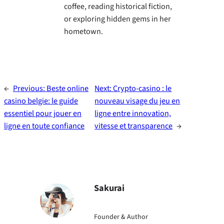
coffee, reading historical fiction,
or exploring hidden gems in her
hometown.
←
Previous:
Beste online
Next:
Crypto-casino : le
casino belgie: le guide
nouveau visage du jeu en
essentiel pour jouer en
ligne entre innovation,
ligne en toute confiance
vitesse et transparence
→
Sakurai
Founder & Author