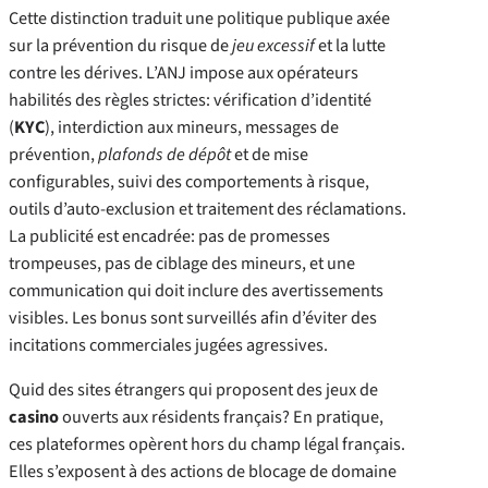
Cette distinction traduit une politique publique axée
sur la prévention du risque de
jeu excessif
et la lutte
contre les dérives. L’ANJ impose aux opérateurs
habilités des règles strictes: vérification d’identité
(
KYC
), interdiction aux mineurs, messages de
prévention,
plafonds de dépôt
et de mise
configurables, suivi des comportements à risque,
outils d’auto-exclusion et traitement des réclamations.
La publicité est encadrée: pas de promesses
trompeuses, pas de ciblage des mineurs, et une
communication qui doit inclure des avertissements
visibles. Les bonus sont surveillés afin d’éviter des
incitations commerciales jugées agressives.
Quid des sites étrangers qui proposent des jeux de
casino
ouverts aux résidents français? En pratique,
ces plateformes opèrent hors du champ légal français.
Elles s’exposent à des actions de blocage de domaine