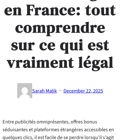
en France: tout
comprendre
sur ce qui est
vraiment légal
·
Sarah Malik
December 22, 2025
Entre publicités omniprésentes, offres bonus
séduisantes et plateformes étrangères accessibles en
quelques clics, il est facile de se perdre lorsqu’il s’agit