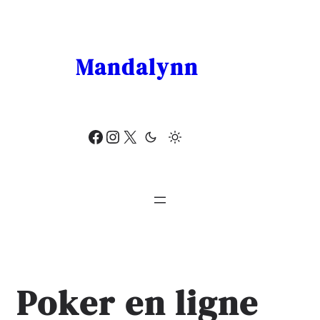
Skip
to
content
Mandalynn
Facebook
Instagram
X
Poker en ligne