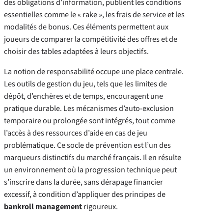
des obligations d’information, publient les conditions
essentielles comme le « rake », les frais de service et les
modalités de bonus. Ces éléments permettent aux
joueurs de comparer la compétitivité des offres et de
choisir des tables adaptées à leurs objectifs.
La notion de responsabilité occupe une place centrale.
Les outils de gestion du jeu, tels que les limites de
dépôt, d’enchères et de temps, encouragent une
pratique durable. Les mécanismes d’auto-exclusion
temporaire ou prolongée sont intégrés, tout comme
l’accès à des ressources d’aide en cas de jeu
problématique. Ce socle de prévention est l’un des
marqueurs distinctifs du marché français. Il en résulte
un environnement où la progression technique peut
s’inscrire dans la durée, sans dérapage financier
excessif, à condition d’appliquer des principes de
bankroll management
rigoureux.