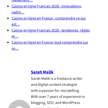
réellement…
Casino en ligne Français 2026 : innovations,
cadre…
Casino en ligne en France : comprendre ce qui
est…
Casino en ligne Français 2026 : tendances, règles
et…
Casino en ligne en France: tout comprendre sur
ce…
Sarah Malik
Sarah Malik is a freelance writer
and digital content strategist
with a passion for storytelling.
With over 7 years of experience in
blogging, SEO, and WordPress