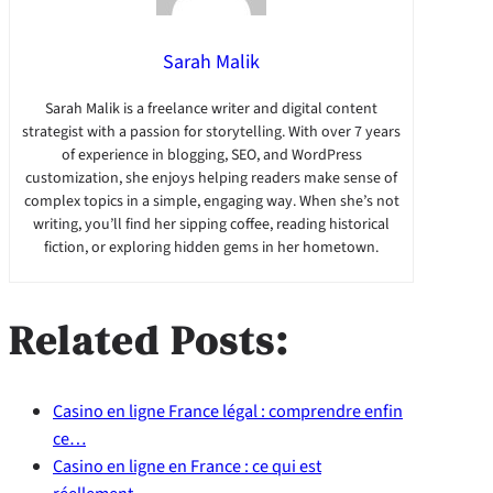
Sarah Malik
Sarah Malik is a freelance writer and digital content
strategist with a passion for storytelling. With over 7 years
of experience in blogging, SEO, and WordPress
customization, she enjoys helping readers make sense of
complex topics in a simple, engaging way. When she’s not
writing, you’ll find her sipping coffee, reading historical
fiction, or exploring hidden gems in her hometown.
Related Posts:
Casino en ligne France légal : comprendre enfin
ce…
Casino en ligne en France : ce qui est