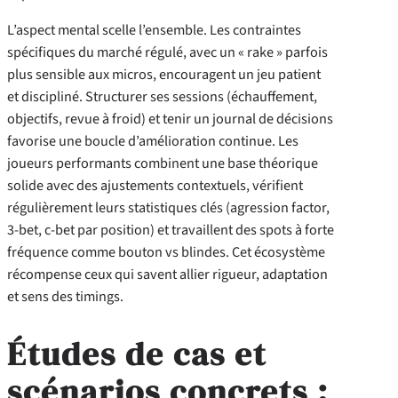
L’aspect mental scelle l’ensemble. Les contraintes
spécifiques du marché régulé, avec un « rake » parfois
plus sensible aux micros, encouragent un jeu patient
et discipliné. Structurer ses sessions (échauffement,
objectifs, revue à froid) et tenir un journal de décisions
favorise une boucle d’amélioration continue. Les
joueurs performants combinent une base théorique
solide avec des ajustements contextuels, vérifient
régulièrement leurs statistiques clés (agression factor,
3-bet, c-bet par position) et travaillent des spots à forte
fréquence comme bouton vs blindes. Cet écosystème
récompense ceux qui savent allier rigueur, adaptation
et sens des timings.
Études de cas et
scénarios concrets :