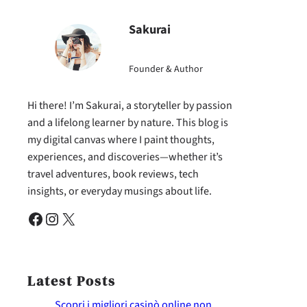
Sakurai
Founder & Author
Hi there! I’m Sakurai, a storyteller by passion
and a lifelong learner by nature. This blog is
my digital canvas where I paint thoughts,
experiences, and discoveries—whether it’s
travel adventures, book reviews, tech
insights, or everyday musings about life.
Facebook
Instagram
X
Latest Posts
Scopri i migliori casinò online non