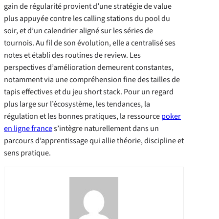
gain de régularité provient d’une stratégie de value
plus appuyée contre les calling stations du pool du
soir, et d’un calendrier aligné sur les séries de
tournois. Au fil de son évolution, elle a centralisé ses
notes et établi des routines de review. Les
perspectives d’amélioration demeurent constantes,
notamment via une compréhension fine des tailles de
tapis effectives et du jeu short stack. Pour un regard
plus large sur l’écosystème, les tendances, la
régulation et les bonnes pratiques, la ressource
poker
en ligne france
s’intègre naturellement dans un
parcours d’apprentissage qui allie théorie, discipline et
sens pratique.