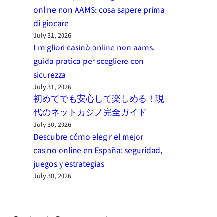
online non AAMS: cosa sapere prima
di giocare
July 31, 2026
I migliori casinò online non aams:
guida pratica per scegliere con
sicurezza
July 31, 2026
初めてでも安心して楽しめる！現
代のネットカジノ完全ガイド
July 30, 2026
Descubre cómo elegir el mejor
casino online en España: seguridad,
juegos y estrategias
July 30, 2026