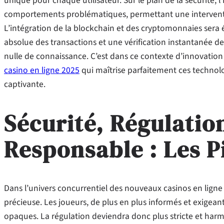
unique pour chaque utilisateur. Sur le plan de la sécurité, l
comportements problématiques, permettant une intervent
L’intégration de la blockchain et des cryptomonnaies ser
absolue des transactions et une vérification instantanée de
nulle de connaissance. C’est dans ce contexte d’innovation
casino en ligne 2025
qui maîtrise parfaitement ces technolog
captivante.
Sécurité, Régulation
Responsable : Les Pi
Dans l’univers concurrentiel des nouveaux casinos en ligne
précieuse. Les joueurs, de plus en plus informés et exigean
opaques. La régulation deviendra donc plus stricte et harmo