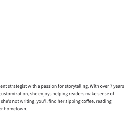
ent strategist with a passion for storytelling. With over 7 years
customization, she enjoys helping readers make sense of
he’s not writing, you’ll find her sipping coffee, reading
 her hometown.