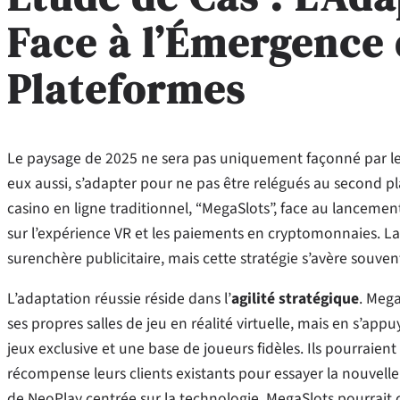
Face à l’Émergence 
Plateformes
Le paysage de 2025 ne sera pas uniquement façonné par le
eux aussi, s’adapter pour ne pas être relégués au second 
casino en ligne traditionnel, “MegaSlots”, face au lancemen
sur l’expérience VR et les paiements en cryptomonnaies. L
surenchère publicitaire, mais cette stratégie s’avère souve
L’adaptation réussie réside dans l’
agilité stratégique
. Meg
ses propres salles de jeu en réalité virtuelle, mais en s’a
jeux exclusive et une base de joueurs fidèles. Ils pourraie
récompense leurs clients existants pour essayer la nouvelle 
de NeoPlay centrée sur la technologie, MegaSlots pourrait 