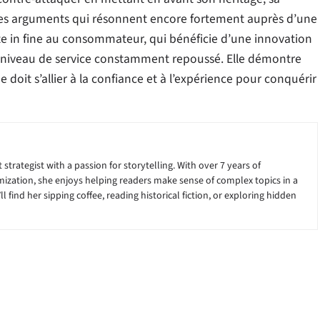
f, des arguments qui résonnent encore fortement auprès d’une
fite in fine au consommateur, qui bénéficie d’une innovation
un niveau de service constamment repoussé. Elle démontre
oit s’allier à la confiance et à l’expérience pour conquérir
 strategist with a passion for storytelling. With over 7 years of
ization, she enjoys helping readers make sense of complex topics in a
 find her sipping coffee, reading historical fiction, or exploring hidden