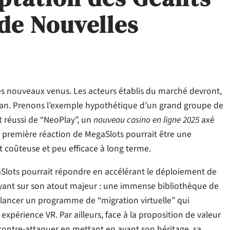
de Nouvelles
s nouveaux venus. Les acteurs établis du marché devront,
plan. Prenons l’exemple hypothétique d’un grand groupe de
t réussi de “NeoPlay”, un
nouveau casino en ligne 2025
axé
a première réaction de MegaSlots pourrait être une
nt coûteuse et peu efficace à long terme.
aSlots pourrait répondre en accélérant le déploiement de
ppuyant sur son atout majeur : une immense bibliothèque de
nt lancer un programme de “migration virtuelle” qui
expérience VR. Par ailleurs, face à la proposition de valeur
contre-attaquer en mettant en avant son héritage, sa