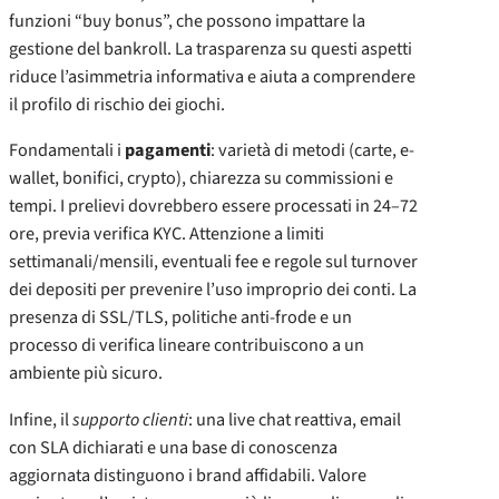
funzioni “buy bonus”, che possono impattare la
gestione del bankroll. La trasparenza su questi aspetti
riduce l’asimmetria informativa e aiuta a comprendere
il profilo di rischio dei giochi.
Fondamentali i
pagamenti
: varietà di metodi (carte, e-
wallet, bonifici, crypto), chiarezza su commissioni e
tempi. I prelievi dovrebbero essere processati in 24–72
ore, previa verifica KYC. Attenzione a limiti
settimanali/mensili, eventuali fee e regole sul turnover
dei depositi per prevenire l’uso improprio dei conti. La
presenza di SSL/TLS, politiche anti-frode e un
processo di verifica lineare contribuiscono a un
ambiente più sicuro.
Infine, il
supporto clienti
: una live chat reattiva, email
con SLA dichiarati e una base di conoscenza
aggiornata distinguono i brand affidabili. Valore