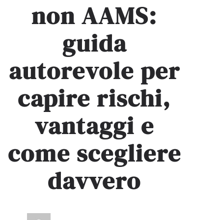
non AAMS:
guida
autorevole per
capire rischi,
vantaggi e
come scegliere
davvero