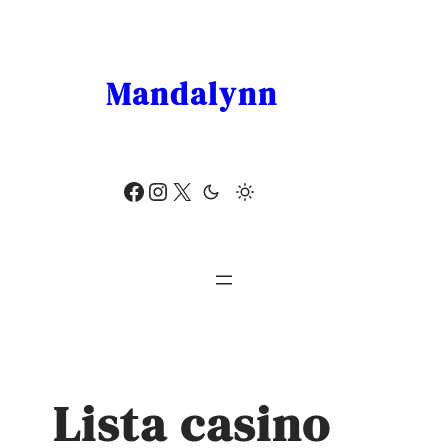
Skip
to
content
Mandalynn
Facebook
Instagram
X
Lista casino