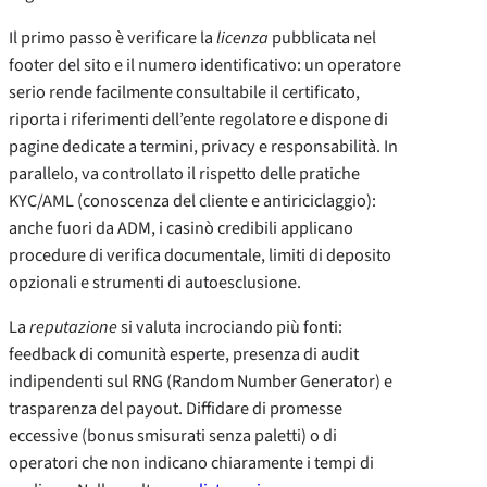
Il primo passo è verificare la
licenza
pubblicata nel
footer del sito e il numero identificativo: un operatore
serio rende facilmente consultabile il certificato,
riporta i riferimenti dell’ente regolatore e dispone di
pagine dedicate a termini, privacy e responsabilità. In
parallelo, va controllato il rispetto delle pratiche
KYC/AML (conoscenza del cliente e antiriciclaggio):
anche fuori da ADM, i casinò credibili applicano
procedure di verifica documentale, limiti di deposito
opzionali e strumenti di autoesclusione.
La
reputazione
si valuta incrociando più fonti:
feedback di comunità esperte, presenza di audit
indipendenti sul RNG (Random Number Generator) e
trasparenza del payout. Diffidare di promesse
eccessive (bonus smisurati senza paletti) o di
operatori che non indicano chiaramente i tempi di