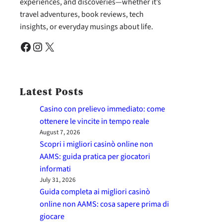
experiences, and discoveries—whether it’s
travel adventures, book reviews, tech
insights, or everyday musings about life.
Facebook
Instagram
X
Latest Posts
Casino con prelievo immediato: come
ottenere le vincite in tempo reale
August 7, 2026
Scopri i migliori casinò online non
AAMS: guida pratica per giocatori
informati
July 31, 2026
Guida completa ai migliori casinò
online non AAMS: cosa sapere prima di
giocare