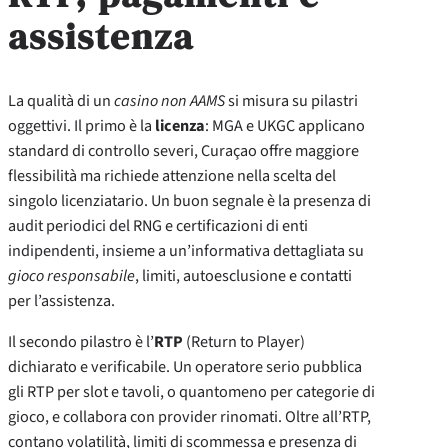
assistenza
La qualità di un
casino non AAMS
si misura su pilastri
oggettivi. Il primo è la
licenza
: MGA e UKGC applicano
standard di controllo severi, Curaçao offre maggiore
flessibilità ma richiede attenzione nella scelta del
singolo licenziatario. Un buon segnale è la presenza di
audit periodici del RNG e certificazioni di enti
indipendenti, insieme a un’informativa dettagliata su
gioco responsabile
, limiti, autoesclusione e contatti
per l’assistenza.
Il secondo pilastro è l’
RTP
(Return to Player)
dichiarato e verificabile. Un operatore serio pubblica
gli RTP per slot e tavoli, o quantomeno per categorie di
gioco, e collabora con provider rinomati. Oltre all’RTP,
contano volatilità, limiti di scommessa e presenza di