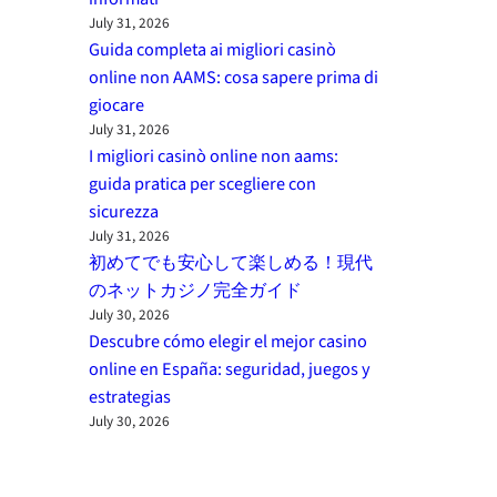
July 31, 2026
Guida completa ai migliori casinò
online non AAMS: cosa sapere prima di
giocare
July 31, 2026
I migliori casinò online non aams:
guida pratica per scegliere con
sicurezza
July 31, 2026
初めてでも安心して楽しめる！現代
のネットカジノ完全ガイド
July 30, 2026
Descubre cómo elegir el mejor casino
online en España: seguridad, juegos y
estrategias
July 30, 2026