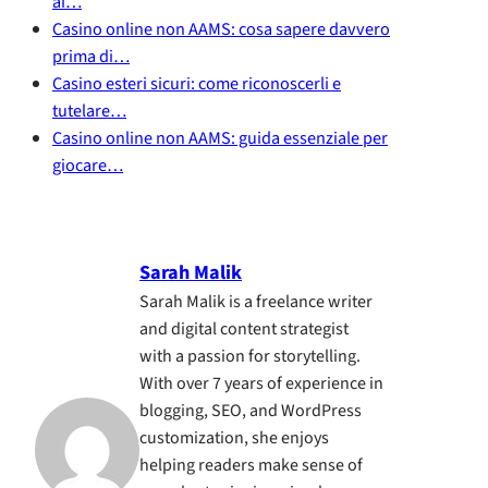
ai…
Casino online non AAMS: cosa sapere davvero
prima di…
Casino esteri sicuri: come riconoscerli e
tutelare…
Casino online non AAMS: guida essenziale per
giocare…
Sarah Malik
Sarah Malik is a freelance writer
and digital content strategist
with a passion for storytelling.
With over 7 years of experience in
blogging, SEO, and WordPress
customization, she enjoys
helping readers make sense of