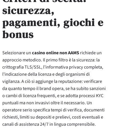
sicurezza,
pagamenti, giochi e
bonus
Selezionare un
casino online non AAMS
richiede un
approccio metodico. Il primo filtro è la sicurezza: la
crittografia TLS/SSL, l’informativa privacy completa,
l’indicazione della licenza e degli organismi di
vigilanza. A ciò si aggiunge la reputazione: verificare
da quanto tempo il brand opera, se ha subito sanzioni
o cambi di licenza frequenti, e se adotta processi KYC
puntuali ma non invasivi oltre il necessario. Un
operatore serio specifica tempi di verifica, documenti
richiesti, limiti su depositi e prelievi, costi eventuali e
canali di assistenza 24/7 in lingua comprensibile.