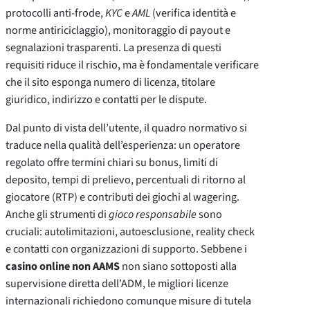
protocolli anti-frode,
KYC
e
AML
(verifica identità e
norme antiriciclaggio), monitoraggio di payout e
segnalazioni trasparenti. La presenza di questi
requisiti riduce il rischio, ma è fondamentale verificare
che il sito esponga numero di licenza, titolare
giuridico, indirizzo e contatti per le dispute.
Dal punto di vista dell’utente, il quadro normativo si
traduce nella qualità dell’esperienza: un operatore
regolato offre termini chiari su bonus, limiti di
deposito, tempi di prelievo, percentuali di ritorno al
giocatore (RTP) e contributi dei giochi al wagering.
Anche gli strumenti di
gioco responsabile
sono
cruciali: autolimitazioni, autoesclusione, reality check
e contatti con organizzazioni di supporto. Sebbene i
casino online non AAMS
non siano sottoposti alla
supervisione diretta dell’ADM, le migliori licenze
internazionali richiedono comunque misure di tutela