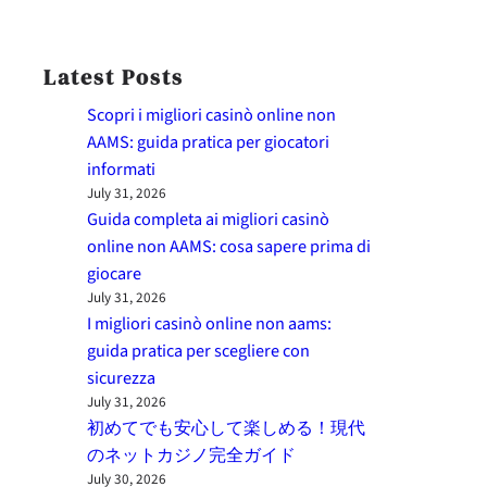
Latest Posts
Scopri i migliori casinò online non
AAMS: guida pratica per giocatori
informati
July 31, 2026
Guida completa ai migliori casinò
online non AAMS: cosa sapere prima di
giocare
July 31, 2026
I migliori casinò online non aams:
guida pratica per scegliere con
sicurezza
July 31, 2026
初めてでも安心して楽しめる！現代
のネットカジノ完全ガイド
July 30, 2026