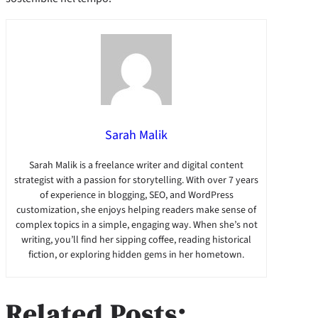
Sarah Malik
Sarah Malik is a freelance writer and digital content
strategist with a passion for storytelling. With over 7 years
of experience in blogging, SEO, and WordPress
customization, she enjoys helping readers make sense of
complex topics in a simple, engaging way. When she’s not
writing, you’ll find her sipping coffee, reading historical
fiction, or exploring hidden gems in her hometown.
Related Posts: