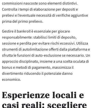
commissioni nascoste sono elementi distintivi.
Controlla i tempi di elaborazione per depositi e
prelievi e l’eventuale necessità di verifiche aggiuntive
prima del primo prelievo.
Gestire il bankroll è essenziale per giocare
responsabilmente: stabilisci limiti di deposito,
sessione e perdita per evitare rischi eccessivi. Utilizza
strumenti di autolimitazione offerti dalla piattaforma e
sfrutta le funzioni di auto-esclusione se necessario. Un
approccio disciplinato, insieme a una scelta oculata di
bonus e metodi di pagamento, massimizza il
divertimento riducendo il potenziale danno
economico.
Esperienze locali e
casi reali: scegliere