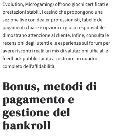
Evolution, Microgaming) offrono giochi certificati e
prestazioni stabili. I casinò che propongono una
sezione live con dealer professionisti, tabelle dei
pagamenti chiare e opzioni di gioco responsabile
dimostrano attenzione al cliente. Infine, consulta le
recensioni degli utenti e le esperienze sui forum per
avere riscontri reali: un mix di valutazioni ufficiali e
feedback pubblici aiuta a costruire un quadro
completo dell’affidabilità.
Bonus, metodi di
pagamento e
gestione del
bankroll