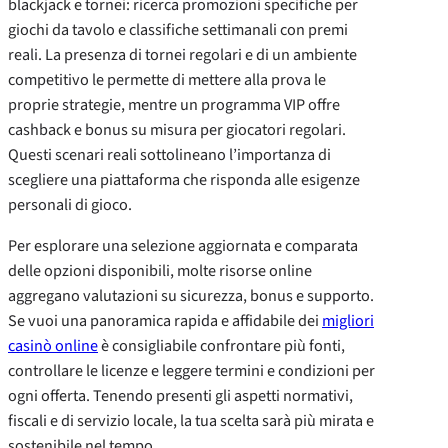
blackjack e tornei: ricerca promozioni specifiche per
giochi da tavolo e classifiche settimanali con premi
reali. La presenza di tornei regolari e di un ambiente
competitivo le permette di mettere alla prova le
proprie strategie, mentre un programma VIP offre
cashback e bonus su misura per giocatori regolari.
Questi scenari reali sottolineano l’importanza di
scegliere una piattaforma che risponda alle esigenze
personali di gioco.
Per esplorare una selezione aggiornata e comparata
delle opzioni disponibili, molte risorse online
aggregano valutazioni su sicurezza, bonus e supporto.
Se vuoi una panoramica rapida e affidabile dei
migliori
casinò online
è consigliabile confrontare più fonti,
controllare le licenze e leggere termini e condizioni per
ogni offerta. Tenendo presenti gli aspetti normativi,
fiscali e di servizio locale, la tua scelta sarà più mirata e
sostenibile nel tempo.