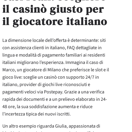
il casinò giusto per
il giocatore italiano
La dimensione locale dell’offerta è determinante: siti
con assistenza clienti in italiano, FAQ dettagliate in
lingua e modalità di pagamento familiari ai residenti
italiani migliorano l’esperienza. Immagina il caso di
Marco, un giocatore di Milano che preferisce le slot e il
gioco live: sceglie un casinò con supporto 24/7 in
italiano, provider di giochi live riconosciuti e
pagamenti veloci via Postepay. Grazie a una verifica
rapida dei documenti e a un prelievo elaborato in 24-
48 ore, la sua soddisfazione aumenta e riduce
l’incertezza tipica dei nuovi iscritti.
Un altro esempio riguarda Giulia, appassionata di