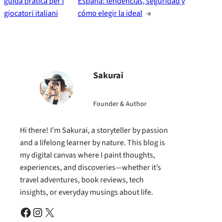
guida pratica per i
España: tendencias, seguridad y
giocatori italiani
cómo elegir la ideal
→
Sakurai
Founder & Author
Hi there! I’m Sakurai, a storyteller by passion
and a lifelong learner by nature. This blog is
my digital canvas where I paint thoughts,
experiences, and discoveries—whether it’s
travel adventures, book reviews, tech
insights, or everyday musings about life.
Facebook
Instagram
X