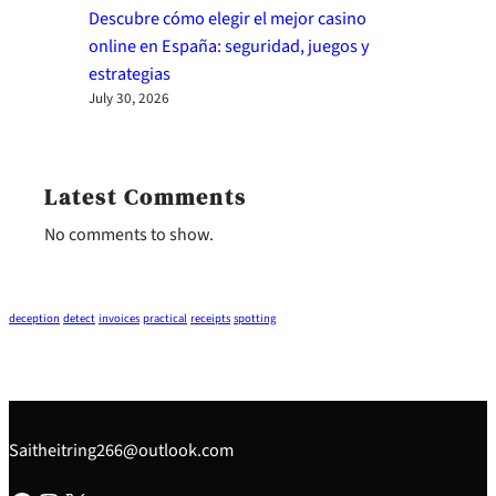
Descubre cómo elegir el mejor casino
online en España: seguridad, juegos y
estrategias
July 30, 2026
Latest Comments
No comments to show.
deception
detect
invoices
practical
receipts
spotting
Saitheitring266@outlook.com