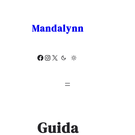
Skip
to
content
Mandalynn
Facebook
Instagram
X
Guida