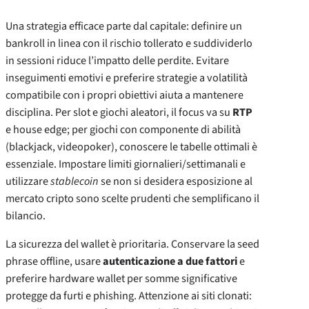
Una strategia efficace parte dal capitale: definire un
bankroll in linea con il rischio tollerato e suddividerlo
in sessioni riduce l’impatto delle perdite. Evitare
inseguimenti emotivi e preferire strategie a volatilità
compatibile con i propri obiettivi aiuta a mantenere
disciplina. Per slot e giochi aleatori, il focus va su
RTP
e house edge; per giochi con componente di abilità
(blackjack, videopoker), conoscere le tabelle ottimali è
essenziale. Impostare limiti giornalieri/settimanali e
utilizzare
stablecoin
se non si desidera esposizione al
mercato cripto sono scelte prudenti che semplificano il
bilancio.
La sicurezza del wallet è prioritaria. Conservare la seed
phrase offline, usare
autenticazione a due fattori
e
preferire hardware wallet per somme significative
protegge da furti e phishing. Attenzione ai siti clonati: