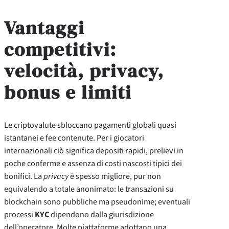
Vantaggi
competitivi:
velocità, privacy,
bonus e limiti
Le criptovalute sbloccano pagamenti globali quasi
istantanei e fee contenute. Per i giocatori
internazionali ciò significa depositi rapidi, prelievi in
poche conferme e assenza di costi nascosti tipici dei
bonifici. La
privacy
è spesso migliore, pur non
equivalendo a totale anonimato: le transazioni su
blockchain sono pubbliche ma pseudonime; eventuali
processi
KYC
dipendono dalla giurisdizione
dell’operatore. Molte piattaforme adottano una