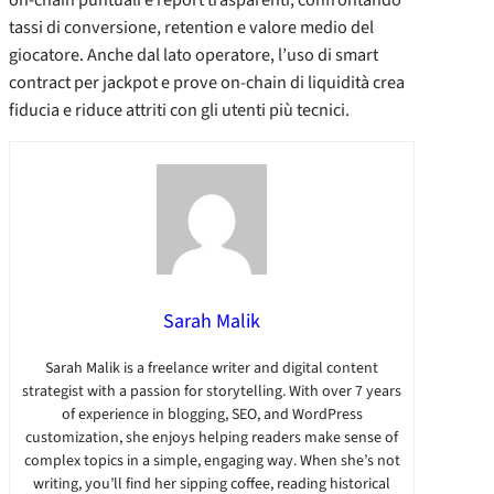
tassi di conversione, retention e valore medio del
giocatore. Anche dal lato operatore, l’uso di smart
contract per jackpot e prove on-chain di liquidità crea
fiducia e riduce attriti con gli utenti più tecnici.
Sarah Malik
Sarah Malik is a freelance writer and digital content
strategist with a passion for storytelling. With over 7 years
of experience in blogging, SEO, and WordPress
customization, she enjoys helping readers make sense of
complex topics in a simple, engaging way. When she’s not
writing, you’ll find her sipping coffee, reading historical