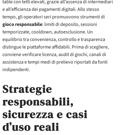
table con tetti elevati, grazie all’assenza di intermediari
e all’efficienza dei pagamenti digitali. Allo stesso
tempo, gli operatori seri promuovono strumenti di
gioco responsabile
: limiti di deposito, sessioni
temporizzate, cooldown, autoesclusione. Un
equilibrio tra convenienza, controllo e trasparenza
distingue le piattaforme affidabili. Prima di scegliere,
conviene verificare licenza, audit di giochi, canali di
assistenza e tempi medi di prelievo riportati da fonti
indipendenti.
Strategie
responsabili,
sicurezza e casi
d’uso reali