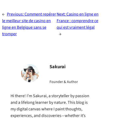
←
Previous:
Comment repérer
Next:
Casino en ligne en
le meilleur site de casino en
France : comprendre ce
ligne en Belgique sans se
qui est vraiment légal
tromper
→
Sakurai
Founder & Author
Hi there! I’m Sakurai, a storyteller by passion
and a lifelong learner by nature. This blog is
my digital canvas where I paint thoughts,
experiences, and discoveries—whether it’s