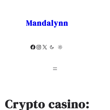
Skip
to
content
Mandalynn
Facebook
Instagram
X
Crypto casino: