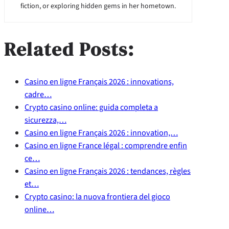
fiction, or exploring hidden gems in her hometown.
Related Posts:
Casino en ligne Français 2026 : innovations,
cadre…
Crypto casino online: guida completa a
sicurezza,…
Casino en ligne Français 2026 : innovation,…
Casino en ligne France légal : comprendre enfin
ce…
Casino en ligne Français 2026 : tendances, règles
et…
Crypto casino: la nuova frontiera del gioco
online…