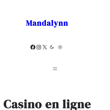
Skip
to
content
Mandalynn
Facebook
Instagram
X
Casino en ligne