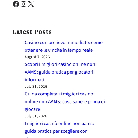
Facebook
Instagram
X
Latest Posts
Casino con prelievo immediato: come
ottenere le vincite in tempo reale
August 7, 2026
Scopri i migliori casinò online non
AAMS: guida pratica per giocatori
informati
July 31, 2026
Guida completa ai migliori casinò
online non AAMS: cosa sapere prima di
giocare
July 31, 2026
I migliori casinò online non aams:
guida pratica per scegliere con