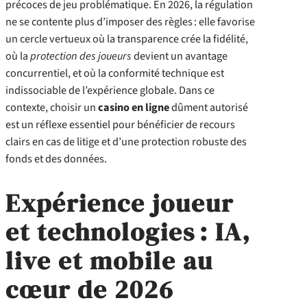
précoces de jeu problématique. En 2026, la régulation
ne se contente plus d’imposer des règles : elle favorise
un cercle vertueux où la transparence crée la fidélité,
où la
protection des joueurs
devient un avantage
concurrentiel, et où la conformité technique est
indissociable de l’expérience globale. Dans ce
contexte, choisir un
casino en ligne
dûment autorisé
est un réflexe essentiel pour bénéficier de recours
clairs en cas de litige et d’une protection robuste des
fonds et des données.
Expérience joueur
et technologies : IA,
live et mobile au
cœur de 2026