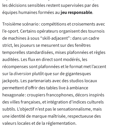
les décisions sensibles restent supervisées par des
équipes humaines formées au
jeu responsable
.
Troisième scénario : compétitions et croisements avec
l’e-sport. Certains opérateurs organisent des tournois
de machines à sous “skill-adjacent” : dans un cadre
strict, les joueurs se mesurent sur des fenêtres
temporelles standardisées, mises plafonnées et règles
auditées. Les flux en direct sont modérés, les
récompenses sont plafonnées et le format met l’accent
sur la
diversion
plutôt que sur de gigantesques
jackpots. Les partenariats avec des studios locaux
permettent d’offrir des tables live à ambiance
hexagonale : croupiers francophones, décors inspirés
des villes françaises, et intégration d’indices culturels
subtils. L’objectif n’est pas le sensationnalisme, mais
une identité de marque maîtrisée, respectueuse des
valeurs locales et de la réglementation.