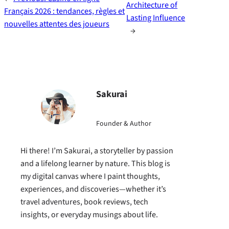
Architecture of
Français 2026 : tendances, règles et
Lasting Influence
nouvelles attentes des joueurs
→
Sakurai
Founder & Author
Hi there! I’m Sakurai, a storyteller by passion
and a lifelong learner by nature. This blog is
my digital canvas where I paint thoughts,
experiences, and discoveries—whether it’s
travel adventures, book reviews, tech
insights, or everyday musings about life.