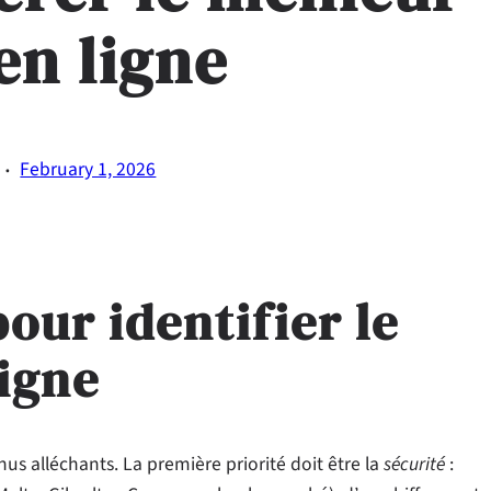
en ligne
·
February 1, 2026
pour identifier le
ligne
us alléchants. La première priorité doit être la
sécurité
: