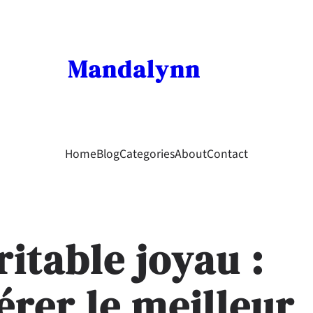
Mandalynn
Home
Blog
Categories
About
Contact
ritable joyau :
érer le meilleur