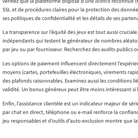
vérifiez que la plateforme dispose d’une
licence
reconnue (M
SSL et de procédures claires pour la protection des données p
ses politiques de confidentialité et les détails de ses parte
La transparence sur l’équité des jeux est tout aussi crucial
indépendants qui testent le générateur de nombres aléatoir
par jeu ou par fournisseur. Recherchez des audits publics 
Les options de paiement influencent directement l’expéri
moyens (cartes, portefeuilles électroniques, virements rapide
des plafonds raisonnables. Examinez aussi les conditions li
validité. Un bonus généreux peut être moins intéressant si le
Enfin, l’assistance clientèle est un indicateur majeur de sé
par chat en direct, téléphone ou e-mail renforce la confian
jeu responsables et d’outils d’auto-exclusion montre que l