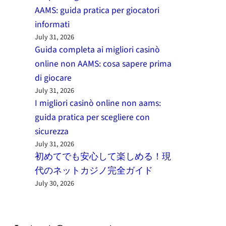
AAMS: guida pratica per giocatori
informati
July 31, 2026
Guida completa ai migliori casinò
online non AAMS: cosa sapere prima
di giocare
July 31, 2026
I migliori casinò online non aams:
guida pratica per scegliere con
sicurezza
July 31, 2026
初めてでも安心して楽しめる！現
代のネットカジノ完全ガイド
July 30, 2026