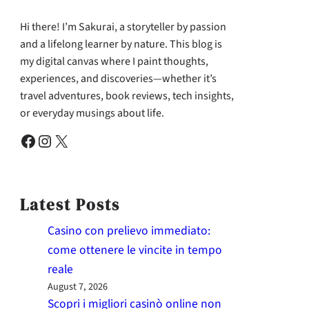
Hi there! I’m Sakurai, a storyteller by passion
and a lifelong learner by nature. This blog is
my digital canvas where I paint thoughts,
experiences, and discoveries—whether it’s
travel adventures, book reviews, tech insights,
or everyday musings about life.
Facebook
Instagram
X
Latest Posts
Casino con prelievo immediato:
come ottenere le vincite in tempo
reale
August 7, 2026
Scopri i migliori casinò online non