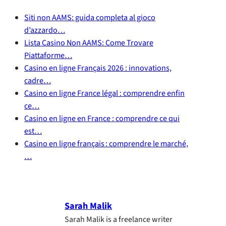
Siti non AAMS: guida completa al gioco
d’azzardo…
Lista Casino Non AAMS: Come Trovare
Piattaforme…
Casino en ligne Français 2026 : innovations,
cadre…
Casino en ligne France légal : comprendre enfin
ce…
Casino en ligne en France : comprendre ce qui
est…
Casino en ligne français : comprendre le marché,
…
Sarah Malik
Sarah Malik is a freelance writer