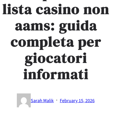
lista casino non
aams
: guida
completa per
giocatori
informati
·
Sarah Malik
February 15, 2026