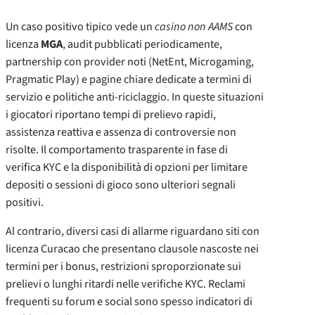
Un caso positivo tipico vede un
casino non AAMS
con
licenza
MGA
, audit pubblicati periodicamente,
partnership con provider noti (NetEnt, Microgaming,
Pragmatic Play) e pagine chiare dedicate a termini di
servizio e politiche anti-riciclaggio. In queste situazioni
i giocatori riportano tempi di prelievo rapidi,
assistenza reattiva e assenza di controversie non
risolte. Il comportamento trasparente in fase di
verifica KYC e la disponibilità di opzioni per limitare
depositi o sessioni di gioco sono ulteriori segnali
positivi.
Al contrario, diversi casi di allarme riguardano siti con
licenza Curacao che presentano clausole nascoste nei
termini per i bonus, restrizioni sproporzionate sui
prelievi o lunghi ritardi nelle verifiche KYC. Reclami
frequenti su forum e social sono spesso indicatori di