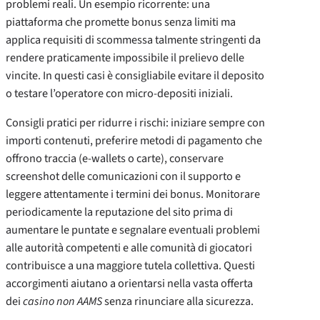
problemi reali. Un esempio ricorrente: una
piattaforma che promette bonus senza limiti ma
applica requisiti di scommessa talmente stringenti da
rendere praticamente impossibile il prelievo delle
vincite. In questi casi è consigliabile evitare il deposito
o testare l’operatore con micro-depositi iniziali.
Consigli pratici per ridurre i rischi: iniziare sempre con
importi contenuti, preferire metodi di pagamento che
offrono traccia (e-wallets o carte), conservare
screenshot delle comunicazioni con il supporto e
leggere attentamente i termini dei bonus. Monitorare
periodicamente la reputazione del sito prima di
aumentare le puntate e segnalare eventuali problemi
alle autorità competenti e alle comunità di giocatori
contribuisce a una maggiore tutela collettiva. Questi
accorgimenti aiutano a orientarsi nella vasta offerta
dei
casino non AAMS
senza rinunciare alla sicurezza.