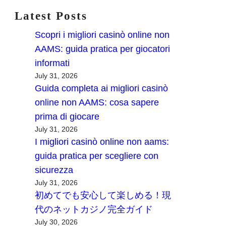
Latest Posts
Scopri i migliori casinò online non
AAMS: guida pratica per giocatori
informati
July 31, 2026
Guida completa ai migliori casinò
online non AAMS: cosa sapere
prima di giocare
July 31, 2026
I migliori casinò online non aams:
guida pratica per scegliere con
sicurezza
July 31, 2026
初めてでも安心して楽しめる！現
代のネットカジノ完全ガイド
July 30, 2026