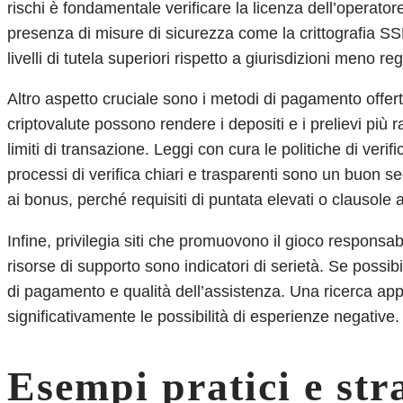
rischi è fondamentale verificare la licenza dell’operator
presenza di misure di sicurezza come la crittografia S
livelli di tutela superiori rispetto a giurisdizioni meno r
Altro aspetto cruciale sono i metodi di pagamento offerti: 
criptovalute possono rendere i depositi e i prelievi più r
limiti di transazione. Leggi con cura le politiche di veri
processi di verifica chiari e trasparenti sono un buon seg
ai bonus, perché requisiti di puntata elevati o clausole
Infine, privilegia siti che promuovono il gioco responsabi
risorse di supporto sono indicatori di serietà. Se possibi
di pagamento e qualità dell’assistenza. Una ricerca ap
significativamente le possibilità di esperienze negative.
Esempi pratici e str