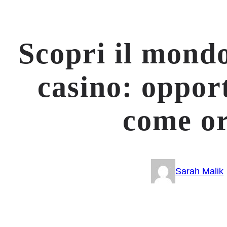
Scopri il mon
casino: opport
come or
Sarah Malik