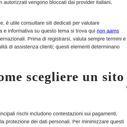
on autorizzati vengono bloccati dai provider italiani,
, è utile consultare siti dedicati per valutare
a e informativa su questo tema si trova qui
non aams
nternazionali. Prima di registrarsi, valuta sempre termini e
ità di assistenza clienti; questi elementi determinano
ome scegliere un sito
incipali rischi includono contestazioni sui pagamenti,
la protezione dei dati personali. Per minimizzare questi