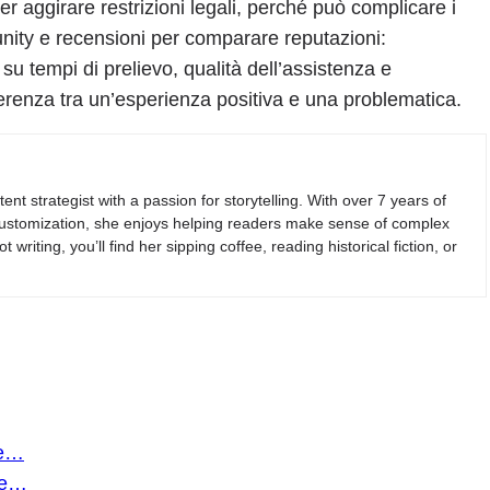
er aggirare restrizioni legali, perché può complicare i
unity e recensioni per comparare reputazioni:
i su tempi di prelievo, qualità dell’assistenza e
ferenza tra un’esperienza positiva e una problematica.
tent strategist with a passion for storytelling. With over 7 years of
ustomization, she enjoys helping readers make sense of complex
riting, you’ll find her sipping coffee, reading historical fiction, or
re…
ce…