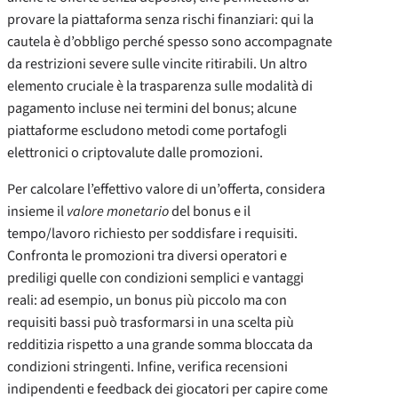
provare la piattaforma senza rischi finanziari: qui la
cautela è d’obbligo perché spesso sono accompagnate
da restrizioni severe sulle vincite ritirabili. Un altro
elemento cruciale è la trasparenza sulle modalità di
pagamento incluse nei termini del bonus; alcune
piattaforme escludono metodi come portafogli
elettronici o criptovalute dalle promozioni.
Per calcolare l’effettivo valore di un’offerta, considera
insieme il
valore monetario
del bonus e il
tempo/lavoro richiesto per soddisfare i requisiti.
Confronta le promozioni tra diversi operatori e
prediligi quelle con condizioni semplici e vantaggi
reali: ad esempio, un bonus più piccolo ma con
requisiti bassi può trasformarsi in una scelta più
redditizia rispetto a una grande somma bloccata da
condizioni stringenti. Infine, verifica recensioni
indipendenti e feedback dei giocatori per capire come