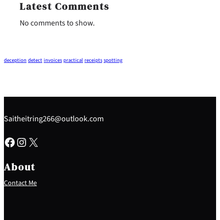
Latest Comments
No comments to show.
deception
detect
invoices
practical
receipts
spotting
Saitheitring266@outlook.com
Facebook
Instagram
X
About
Contact Me