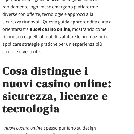
rapidamente: ogni mese emergono piattaforme
diverse con offerte, tecnologie e approcci alla
sicurezza rinnovati. Questa guida approfondita aiuta a
orientarsi tra
nuovi casino online
, mostrando come
riconoscere quelli affidabili, valutare le promozioni e
applicare strategie pratiche per un’esperienza più
sicura e divertente.
Cosa distingue i
nuovi casino online:
sicurezza, licenze e
tecnologia
I
nuovi casino online
spesso puntano su design