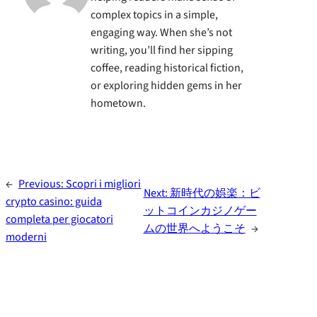
complex topics in a simple,
engaging way. When she’s not
writing, you’ll find her sipping
coffee, reading historical fiction,
or exploring hidden gems in her
hometown.
←
Previous:
Scopri i migliori
Next:
新時代の娯楽：ビ
crypto casino: guida
ットコインカジノゲー
completa per giocatori
ムの世界へようこそ
→
moderni