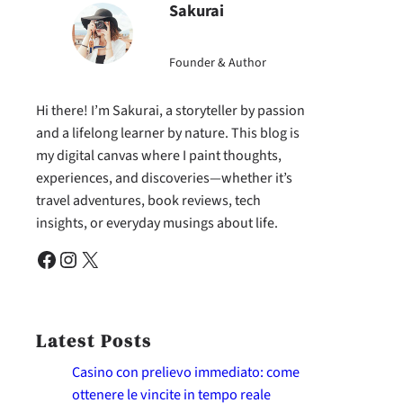
Sakurai
Founder & Author
Hi there! I’m Sakurai, a storyteller by passion
and a lifelong learner by nature. This blog is
my digital canvas where I paint thoughts,
experiences, and discoveries—whether it’s
travel adventures, book reviews, tech
insights, or everyday musings about life.
Facebook
Instagram
X
Latest Posts
Casino con prelievo immediato: come
ottenere le vincite in tempo reale