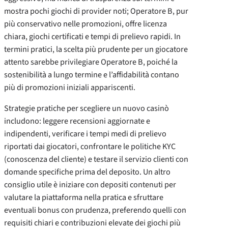
mostra pochi giochi di provider noti; Operatore B, pur
più conservativo nelle promozioni, offre licenza
chiara, giochi certificati e tempi di prelievo rapidi. In
termini pratici, la scelta più prudente per un giocatore
attento sarebbe privilegiare Operatore B, poiché la
sostenibilità a lungo termine e l’affidabilità contano
più di promozioni iniziali appariscenti.
Strategie pratiche per scegliere un nuovo casinò
includono: leggere recensioni aggiornate e
indipendenti, verificare i tempi medi di prelievo
riportati dai giocatori, confrontare le politiche KYC
(conoscenza del cliente) e testare il servizio clienti con
domande specifiche prima del deposito. Un altro
consiglio utile è iniziare con depositi contenuti per
valutare la piattaforma nella pratica e sfruttare
eventuali bonus con prudenza, preferendo quelli con
requisiti chiari e contribuzioni elevate dei giochi più