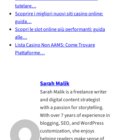
tutelare…
Scoprire i migliori nuovi siti casino online:
guida…
Scopri le slot online più performanti: guida
alle…
Lista Casino Non AAMS: Come Trovare
Piattaforme…
Sarah Malik
Sarah Malik is a freelance writer
and digital content strategist
with a passion for storytelling.
With over 7 years of experience in
blogging, SEO, and WordPress
customization, she enjoys
helping readers make sense of