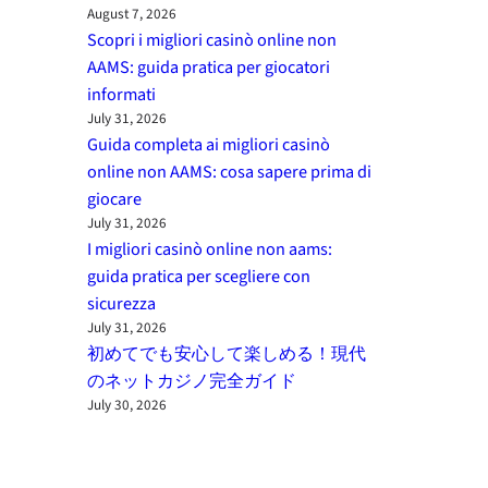
August 7, 2026
Scopri i migliori casinò online non
AAMS: guida pratica per giocatori
informati
July 31, 2026
Guida completa ai migliori casinò
online non AAMS: cosa sapere prima di
giocare
July 31, 2026
I migliori casinò online non aams:
guida pratica per scegliere con
sicurezza
July 31, 2026
初めてでも安心して楽しめる！現代
のネットカジノ完全ガイド
July 30, 2026