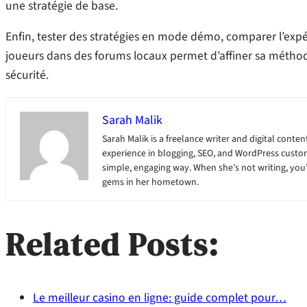
une stratégie de base.
Enfin, tester des stratégies en mode démo, comparer l’expér
joueurs dans des forums locaux permet d’affiner sa méthode
sécurité.
Sarah Malik
Sarah Malik is a freelance writer and digital content
experience in blogging, SEO, and WordPress custom
simple, engaging way. When she’s not writing, you’ll
gems in her hometown.
Related Posts:
Le meilleur casino en ligne: guide complet pour…