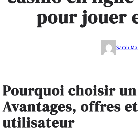
pour jouer 
Sarah Mal
Pourquoi choisir u
Avantages, offres e
utilisateur