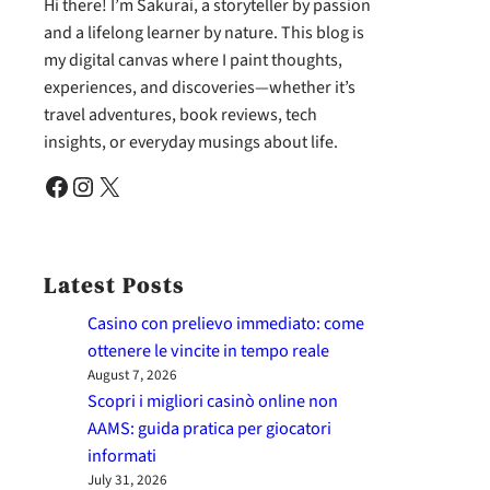
Hi there! I’m Sakurai, a storyteller by passion
and a lifelong learner by nature. This blog is
my digital canvas where I paint thoughts,
experiences, and discoveries—whether it’s
travel adventures, book reviews, tech
insights, or everyday musings about life.
Facebook
Instagram
X
Latest Posts
Casino con prelievo immediato: come
ottenere le vincite in tempo reale
August 7, 2026
Scopri i migliori casinò online non
AAMS: guida pratica per giocatori
informati
July 31, 2026