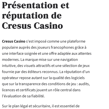
Présentation et
réputation de
Cresus Casino
Cresus Casino
s'est imposé comme une plateforme
populaire auprès des joueurs francophones grâce à
une interface soignée et une offre adaptée aux attentes
modernes. La marque mise sur une navigation
intuitive, des visuels attractifs et une sélection de jeux
fournie par des éditeurs reconnus. La réputation d'un
opérateur repose autant sur la qualité des logiciels
que sur la transparence des conditions de jeu : audits,
licences et certificats jouent un rôle central dans
l'évaluation de sa fiabilité.
Sur le plan légal et sécuritaire, il est essentiel de