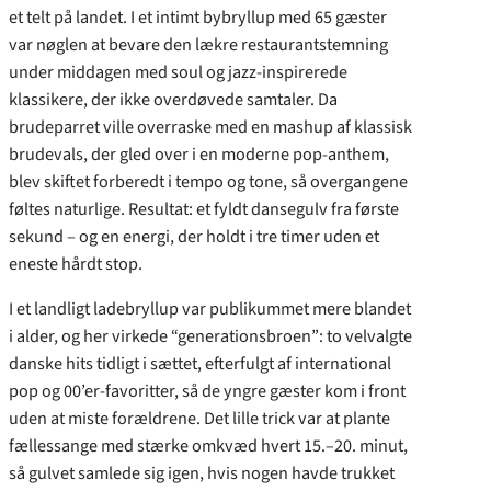
et telt på landet. I et intimt bybryllup med 65 gæster
var nøglen at bevare den lækre restaurantstemning
under middagen med soul og jazz-inspirerede
klassikere, der ikke overdøvede samtaler. Da
brudeparret ville overraske med en mashup af klassisk
brudevals, der gled over i en moderne pop-anthem,
blev skiftet forberedt i tempo og tone, så overgangene
føltes naturlige. Resultat: et fyldt dansegulv fra første
sekund – og en energi, der holdt i tre timer uden et
eneste hårdt stop.
I et landligt ladebryllup var publikummet mere blandet
i alder, og her virkede “generationsbroen”: to velvalgte
danske hits tidligt i sættet, efterfulgt af international
pop og 00’er-favoritter, så de yngre gæster kom i front
uden at miste forældrene. Det lille trick var at plante
fællessange med stærke omkvæd hvert 15.–20. minut,
så gulvet samlede sig igen, hvis nogen havde trukket