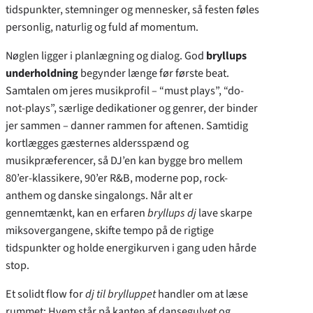
tidspunkter, stemninger og mennesker, så festen føles
personlig, naturlig og fuld af momentum.
Nøglen ligger i planlægning og dialog. God
bryllups
underholdning
begynder længe før første beat.
Samtalen om jeres musikprofil – “must plays”, “do-
not-plays”, særlige dedikationer og genrer, der binder
jer sammen – danner rammen for aftenen. Samtidig
kortlægges gæsternes aldersspænd og
musikpræferencer, så DJ’en kan bygge bro mellem
80’er-klassikere, 90’er R&B, moderne pop, rock-
anthem og danske singalongs. Når alt er
gennemtænkt, kan en erfaren
bryllups dj
lave skarpe
miksovergangene, skifte tempo på de rigtige
tidspunkter og holde energikurven i gang uden hårde
stop.
Et solidt flow for
dj til brylluppet
handler om at læse
rummet: Hvem står på kanten af dansegulvet og