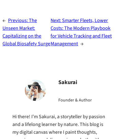
←
Previous:
The
Next:
Smarter Fleets, Lower
Unseen Market:
Costs: The Modern Playbook
Capitalizing on the
for Vehicle Tracking and Fleet
Global Biosafety Surge
Management
→
Sakurai
Founder & Author
Hi there! I’m Sakurai, a storyteller by passion
and a lifelong learner by nature. This blog is
my digital canvas where I paint thoughts,