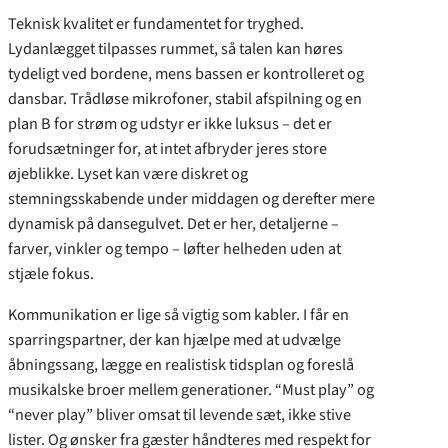
Teknisk kvalitet er fundamentet for tryghed.
Lydanlægget tilpasses rummet, så talen kan høres
tydeligt ved bordene, mens bassen er kontrolleret og
dansbar. Trådløse mikrofoner, stabil afspilning og en
plan B for strøm og udstyr er ikke luksus – det er
forudsætninger for, at intet afbryder jeres store
øjeblikke. Lyset kan være diskret og
stemningsskabende under middagen og derefter mere
dynamisk på dansegulvet. Det er her, detaljerne –
farver, vinkler og tempo – løfter helheden uden at
stjæle fokus.
Kommunikation er lige så vigtig som kabler. I får en
sparringspartner, der kan hjælpe med at udvælge
åbningssang, lægge en realistisk tidsplan og foreslå
musikalske broer mellem generationer. “Must play” og
“never play” bliver omsat til levende sæt, ikke stive
lister. Og ønsker fra gæster håndteres med respekt for