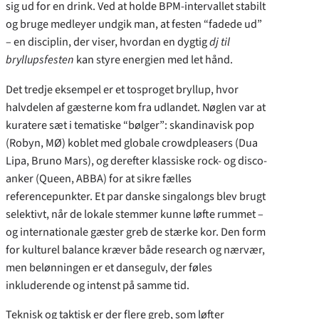
sig ud for en drink. Ved at holde BPM-intervallet stabilt
og bruge medleyer undgik man, at festen “fadede ud”
– en disciplin, der viser, hvordan en dygtig
dj til
bryllupsfesten
kan styre energien med let hånd.
Det tredje eksempel er et tosproget bryllup, hvor
halvdelen af gæsterne kom fra udlandet. Nøglen var at
kuratere sæt i tematiske “bølger”: skandinavisk pop
(Robyn, MØ) koblet med globale crowdpleasers (Dua
Lipa, Bruno Mars), og derefter klassiske rock- og disco-
anker (Queen, ABBA) for at sikre fælles
referencepunkter. Et par danske singalongs blev brugt
selektivt, når de lokale stemmer kunne løfte rummet –
og internationale gæster greb de stærke kor. Den form
for kulturel balance kræver både research og nærvær,
men belønningen er et dansegulv, der føles
inkluderende og intenst på samme tid.
Teknisk og taktisk er der flere greb, som løfter