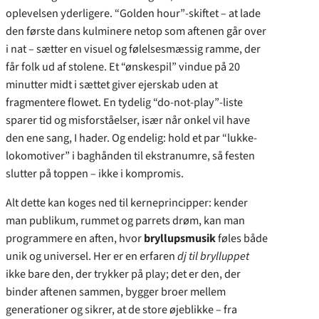
oplevelsen yderligere. “Golden hour”-skiftet – at lade
den første dans kulminere netop som aftenen går over
i nat – sætter en visuel og følelsesmæssig ramme, der
får folk ud af stolene. Et “ønskespil” vindue på 20
minutter midt i sættet giver ejerskab uden at
fragmentere flowet. En tydelig “do-not-play”-liste
sparer tid og misforståelser, især når onkel vil have
den ene sang, I hader. Og endelig: hold et par “lukke-
lokomotiver” i baghånden til ekstranumre, så festen
slutter på toppen – ikke i kompromis.
Alt dette kan koges ned til kerneprincipper: kender
man publikum, rummet og parrets drøm, kan man
programmere en aften, hvor
bryllupsmusik
føles både
unik og universel. Her er en erfaren
dj til brylluppet
ikke bare den, der trykker på play; det er den, der
binder aftenen sammen, bygger broer mellem
generationer og sikrer, at de store øjeblikke – fra