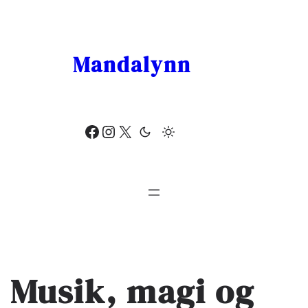
Skip
to
content
Mandalynn
Facebook
Instagram
X
Musik, magi og