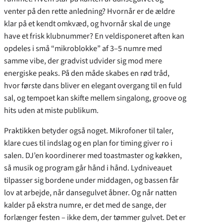
venter på den rette anledning? Hvornår er de ældre
klar på et kendt omkvæd, og hvornår skal de unge
have et frisk klubnummer? En veldisponeret aften kan
opdeles i små “mikroblokke” af 3–5 numre med
samme vibe, der gradvist udvider sig mod mere
energiske peaks. På den måde skabes en rød tråd,
hvor første dans bliver en elegant overgang til en fuld
sal, og tempoet kan skifte mellem singalong, groove og
hits uden at miste publikum.
Praktikken betyder også noget. Mikrofoner til taler,
klare cues til indslag og en plan for timing giver ro i
salen. DJ’en koordinerer med toastmaster og køkken,
så musik og program går hånd i hånd. Lydniveauet
tilpasser sig bordene under middagen, og bassen får
lov at arbejde, når dansegulvet åbner. Og når natten
kalder på ekstra numre, er det med de sange, der
forlænger festen – ikke dem, der tømmer gulvet. Det er