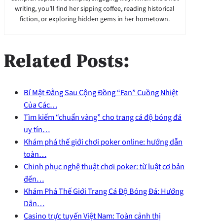
writing, you’ll find her sipping coffee, reading historical
fiction, or exploring hidden gems in her hometown.
Related Posts:
Bí Mật Đằng Sau Cộng Đồng “Fan” Cuồng Nhiệt
Của Các…
Tìm kiếm “chuẩn vàng” cho trang cá độ bóng đá
uy tín…
Khám phá thế giới chơi poker online: hướng dẫn
toàn…
Chinh phục nghệ thuật chơi poker: từ luật cơ bản
đến…
Khám Phá Thế Giới Trang Cá Độ Bóng Đá: Hướng
Dẫn…
Casino trực tuyến Việt Nam: Toàn cảnh thị