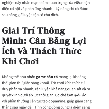
nghiệm này nhấn mạnh tầm quan trọng của việc nhận
diện cơ hội và phản ứng nhanh – kỹ năng chỉ có được
sau hàng giờ luyện tập có chủ đích.
Giải Trí Thông
Minh: Cân Bằng Lợi
Ích Và Thách Thức
Khi Chơi
Không thể phủ nhận
game bắn cá
mang lại khoảng
thời gian thư giãn sảng khoái. Trò chơi kích thích tư
duy phản xạ nhanh, rèn luyện khả năng quan sát và ra
quyết định dưới áp lực thời gian. Cơ chế
làm giàu ảo
với phần thưởng liên tục tạo dopamine, giúp giảm căng
thẳng sau ngày dài. Tính cộng đồng cũng là điểm sáng