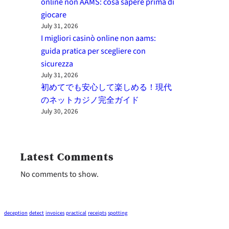
online non AAMS: cosa sapere prima di
giocare
July 31, 2026
I migliori casinò online non aams:
guida pratica per scegliere con
sicurezza
July 31, 2026
初めてでも安心して楽しめる！現代
のネットカジノ完全ガイド
July 30, 2026
Latest Comments
No comments to show.
deception
detect
invoices
practical
receipts
spotting