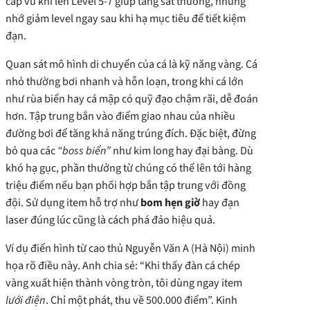
cấp vũ khí lên Level 5-7 giúp tăng sát thương, nhưng
nhớ giảm level ngay sau khi hạ mục tiêu để tiết kiệm
đạn.
Quan sát mô hình di chuyển của cá là kỹ năng vàng. Cá
nhỏ thường bơi nhanh và hỗn loạn, trong khi cá lớn
như rùa biển hay cá mập có quỹ đạo chậm rãi, dễ đoán
hơn. Tập trung bắn vào điểm giao nhau của nhiều
đường bơi để tăng khả năng trúng đích. Đặc biệt, đừng
bỏ qua các
“boss biển”
như kim long hay đại bàng. Dù
khó hạ gục, phần thưởng từ chúng có thể lên tới hàng
triệu điểm nếu bạn phối hợp bắn tập trung với đồng
đội. Sử dụng item hỗ trợ như
bom hẹn giờ
hay đạn
laser đúng lúc cũng là cách phá đảo hiệu quả.
Ví dụ điển hình từ cao thủ Nguyễn Văn A (Hà Nội) minh
họa rõ điều này. Anh chia sẻ: “Khi thấy đàn cá chép
vàng xuất hiện thành vòng tròn, tôi dùng ngay item
lưới điện
. Chỉ một phát, thu về 500.000 điểm”. Kinh