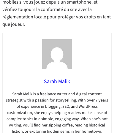
mobiles si vous jouez depuis un smartphone, et
vérifiez toujours la conformité du site avec la
réglementation locale pour protéger vos droits en tant
que joueur.
Sarah Malik
Sarah Malik is a freelance writer and digital content
strategist with a passion for storytelling. With over 7 years
of experience in blogging, SEO, and WordPress
customization, she enjoys helping readers make sense of
complex topics in a simple, engaging way. When she’s not
writing, you’ll find her sipping coffee, reading historical
fiction, or exploring hidden gems in her hometown.