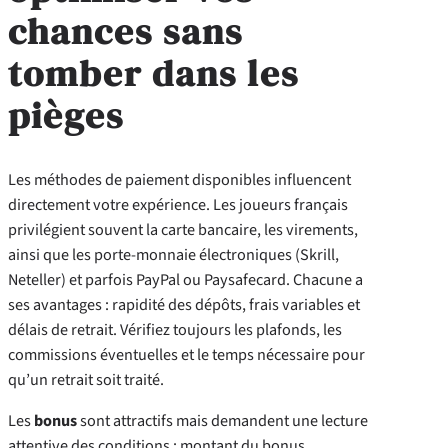
chances sans
tomber dans les
pièges
Les méthodes de paiement disponibles influencent
directement votre expérience. Les joueurs français
privilégient souvent la carte bancaire, les virements,
ainsi que les porte-monnaie électroniques (Skrill,
Neteller) et parfois PayPal ou Paysafecard. Chacune a
ses avantages : rapidité des dépôts, frais variables et
délais de retrait. Vérifiez toujours les plafonds, les
commissions éventuelles et le temps nécessaire pour
qu’un retrait soit traité.
Les
bonus
sont attractifs mais demandent une lecture
attentive des conditions : montant du bonus,