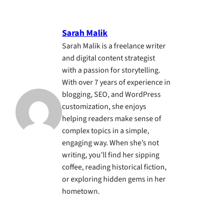
Sarah Malik
Sarah Malik is a freelance writer
and digital content strategist
with a passion for storytelling.
With over 7 years of experience in
blogging, SEO, and WordPress
customization, she enjoys
helping readers make sense of
complex topics in a simple,
engaging way. When she’s not
writing, you’ll find her sipping
coffee, reading historical fiction,
or exploring hidden gems in her
hometown.