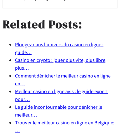
Related Posts:
Plongez dans l’univers du casino en ligne :
guide…
Casino en crypto : jouer plus vite, plus libre,
plus…
Comment dénicher le meilleur casino en ligne
en…
Meilleur casino en ligne avis : le guide expert
pour…
Le guide incontournable pour dénicher le
meilleur…
Trouver le meilleur casino en ligne en Belgique:
…