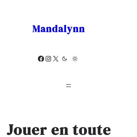
Skip
to
content
Mandalynn
Facebook
Instagram
X
Jouer en toute