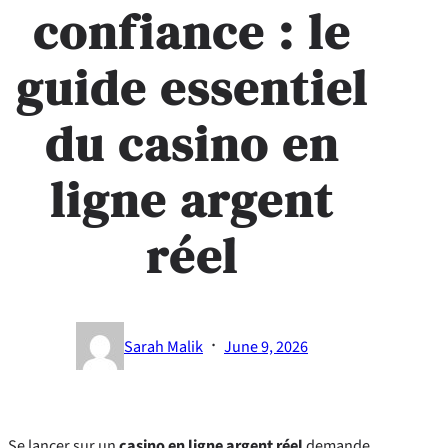
confiance : le
guide essentiel
du casino en
ligne argent
réel
·
Sarah Malik
June 9, 2026
Se lancer sur un
casino en ligne argent réel
demande