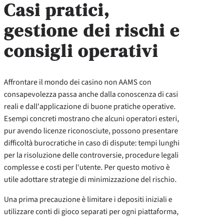
Casi pratici,
gestione dei rischi e
consigli operativi
Affrontare il mondo dei casino non AAMS con
consapevolezza passa anche dalla conoscenza di casi
reali e dall'applicazione di buone pratiche operative.
Esempi concreti mostrano che alcuni operatori esteri,
pur avendo licenze riconosciute, possono presentare
difficoltà burocratiche in caso di dispute: tempi lunghi
per la risoluzione delle controversie, procedure legali
complesse e costi per l'utente. Per questo motivo è
utile adottare strategie di minimizzazione del rischio.
Una prima precauzione è limitare i depositi iniziali e
utilizzare conti di gioco separati per ogni piattaforma,