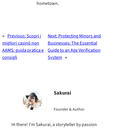
hometown.
←
Previous:
Scopri i
Next:
Protecting Minors and
migliori casinò non
Businesses: The Essential
AAMS: guida pratica e
Guide to an Age Verification
consigli
System
→
Sakurai
Founder & Author
Hi there! I’m Sakurai, a storyteller by passion