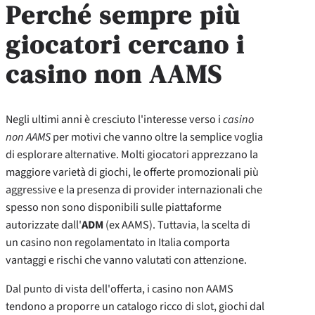
Perché sempre più
giocatori cercano i
casino non AAMS
Negli ultimi anni è cresciuto l'interesse verso i
casino
non AAMS
per motivi che vanno oltre la semplice voglia
di esplorare alternative. Molti giocatori apprezzano la
maggiore varietà di giochi, le offerte promozionali più
aggressive e la presenza di provider internazionali che
spesso non sono disponibili sulle piattaforme
autorizzate dall'
ADM
(ex AAMS). Tuttavia, la scelta di
un casino non regolamentato in Italia comporta
vantaggi e rischi che vanno valutati con attenzione.
Dal punto di vista dell'offerta, i casino non AAMS
tendono a proporre un catalogo ricco di slot, giochi dal