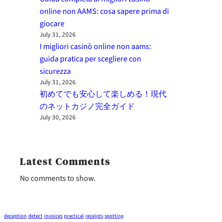
online non AAMS: cosa sapere prima di
giocare
July 31, 2026
I migliori casinò online non aams:
guida pratica per scegliere con
sicurezza
July 31, 2026
初めてでも安心して楽しめる！現代
のネットカジノ完全ガイド
July 30, 2026
Latest Comments
No comments to show.
deception
detect
invoices
practical
receipts
spotting