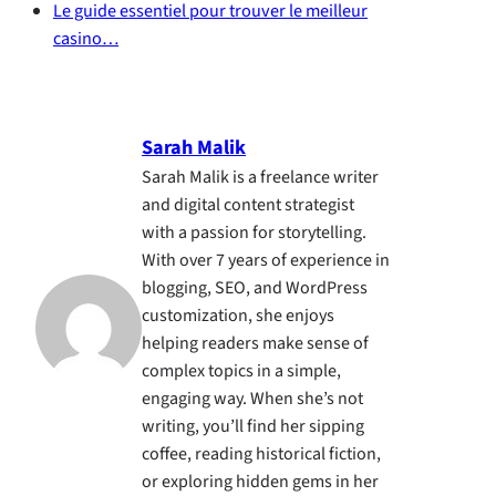
Le guide essentiel pour trouver le meilleur
casino…
Sarah Malik
Sarah Malik is a freelance writer
and digital content strategist
with a passion for storytelling.
With over 7 years of experience in
blogging, SEO, and WordPress
customization, she enjoys
helping readers make sense of
complex topics in a simple,
engaging way. When she’s not
writing, you’ll find her sipping
coffee, reading historical fiction,
or exploring hidden gems in her