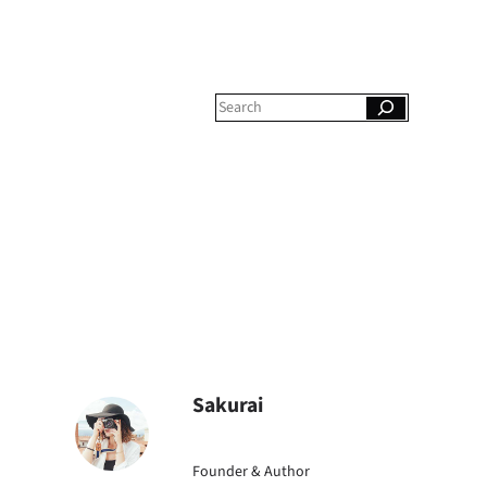
S
e
a
r
c
h
Sakurai
Founder & Author