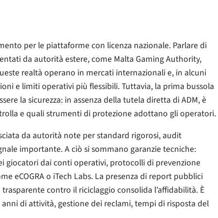
mento per le piattaforme con licenza nazionale. Parlare di
amentati da autorità estere, come Malta Gaming Authority,
ste realtà operano in mercati internazionali e, in alcuni
ni e limiti operativi più flessibili. Tuttavia, la prima bussola
sere la sicurezza: in assenza della tutela diretta di ADM, è
olla e quali strumenti di protezione adottano gli operatori.
asciata da autorità note per standard rigorosi, audit
gnale importante. A ciò si sommano garanzie tecniche:
i giocatori dai conti operativi, protocolli di prevenzione
i come eCOGRA o iTech Labs. La presenza di report pubblici
 trasparente contro il riciclaggio consolida l’affidabilità. È
 anni di attività, gestione dei reclami, tempi di risposta del