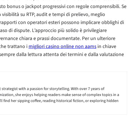
to bonus o jackpot progressivi con regole comprensibili. Se
isibilità su RTP, audit e tempi di prelievo, meglio
 i rapporti con operatori esteri possono implicare obblighi di
aso di dispute. L’approccio più solido è privilegiare
ernance chiara e prassi documentate. Per un ulteriore
che trattano i
migliori casino online non aams
in chiave
empre dalla lettura attenta dei termini e dalla valutazione
 strategist with a passion for storytelling. With over 7 years of
ization, she enjoys helping readers make sense of complex topics in a
 find her sipping coffee, reading historical fiction, or exploring hidden