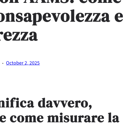
consapevolezza e
rezza
·
October 2, 2025
ifica davvero,
 e come misurare la