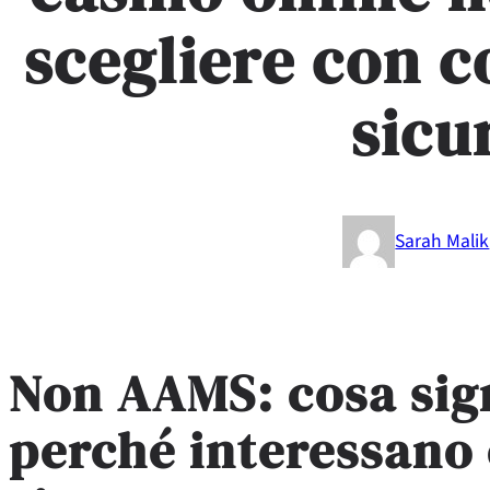
scegliere con 
sicu
Sarah Malik
Non AAMS: cosa sign
perché interessano