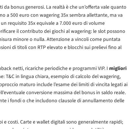
ti da bonus generosi. La realtà è che un’offerta vale quanto
ino a 500 euro con wagering 35x sembra allettante, ma va
 un requisito 35x equivale a 7.000 euro di volume
rificare il contributo dei giochi al wagering: le slot possono
 misura minore o nulla. Attenzione a vincoli come puntata
ni di titoli con RTP elevato e blocchi sui prelievi fino al
hback netti, ricariche periodiche e programmi VIP. I
migliori
 T&C in lingua chiara, esempio di calcolo del wagering,
roccio maturo include l’esame dei limiti di vincita legati ai
dell’eventuale conversione massima del bonus in saldo reale.
te i fondi o che includono clausole di annullamento delle
 e costi. Carte e wallet digitali sono generalmente rapidi;