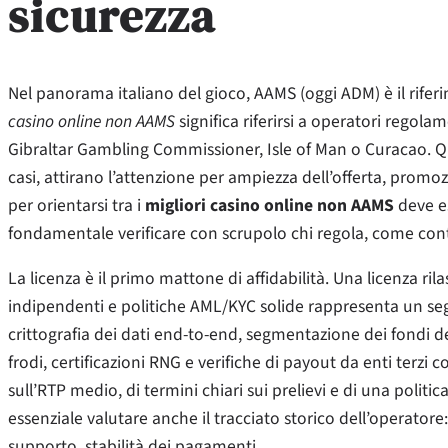
sicurezza
Nel panorama italiano del gioco, AAMS (oggi ADM) è il riferi
casino online non AAMS
significa riferirsi a operatori regol
Gibraltar Gambling Commissioner, Isle of Man o Curacao. Que
casi, attirano l’attenzione per ampiezza dell’offerta, promozio
per orientarsi tra i
migliori casino online non AAMS
deve es
fondamentale verificare con scrupolo chi regola, come contr
La licenza è il primo mattone di affidabilità. Una licenza ril
indipendenti e politiche AML/KYC solide rappresenta un se
crittografia dei dati end-to-end, segmentazione dei fondi de
frodi, certificazioni RNG e verifiche di payout da enti terz
sull’RTP medio, di termini chiari sui prelievi e di una politica
essenziale valutare anche il tracciato storico dell’operatore:
supporto, stabilità dei pagamenti.