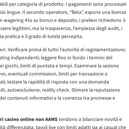
zabili per categoria di prodotto. I pagamenti sono processati
 più lingue. Il secondo operatore, “Beta”, espone una licenza
 wagering 45x su bonus e deposito; i prelievi richiedono 3-
ere legittimi, ma la trasparenza, l’ampiezza degli audit, i
za pratica e il grado di tutela percepita.
ori. Verificare prima di tutto l’autorità di regolamentazione;
sting indipendenti; leggere fino in fondo i termini del
i giochi, limiti di puntata e tempi. Esaminare la sezione
evo, eventuali commissioni, limiti per transazione o
anali; testare la rapidità di risposta con una domanda
imiti, autoesclusione, reality check. Stimare la reputazione
a dei contenuti informativi e la coerenza tra promesse e
ri casino online non AAMS
tendono a bilanciare novità e
tà differenziata, tavoli live con limiti adatti sia ai casual che