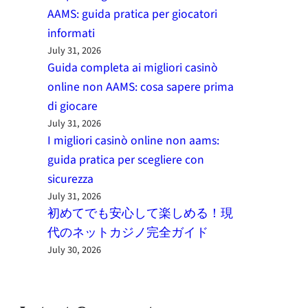
AAMS: guida pratica per giocatori
informati
July 31, 2026
Guida completa ai migliori casinò
online non AAMS: cosa sapere prima
di giocare
July 31, 2026
I migliori casinò online non aams:
guida pratica per scegliere con
sicurezza
July 31, 2026
初めてでも安心して楽しめる！現
代のネットカジノ完全ガイド
July 30, 2026