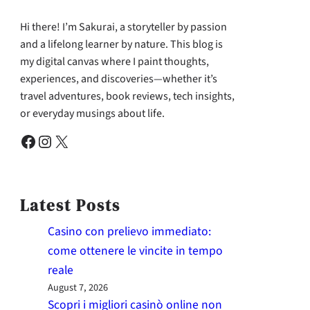
Hi there! I’m Sakurai, a storyteller by passion
and a lifelong learner by nature. This blog is
my digital canvas where I paint thoughts,
experiences, and discoveries—whether it’s
travel adventures, book reviews, tech insights,
or everyday musings about life.
Facebook
Instagram
X
Latest Posts
Casino con prelievo immediato:
come ottenere le vincite in tempo
reale
August 7, 2026
Scopri i migliori casinò online non