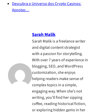
Descubra o Universo dos Crypto Casinos:
Apostas…
Sarah Malik
Sarah Malik is a freelance writer
and digital content strategist
with a passion for storytelling.
With over 7 years of experience in
blogging, SEO, and WordPress
customization, she enjoys
helping readers make sense of
complex topics in a simple,
engaging way. When she’s not
writing, you’ll find her sipping
coffee, reading historical fiction,
or exploring hidden gems in her