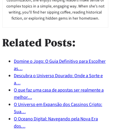
customization, she enjoys helping readers make sense of
complex topics in a simple, engaging way. When she’s not
writing, you’ll find her sipping coffee, reading historical
fiction, or exploring hidden gems in her hometown.
Related Posts:
Domine o Jogo: O Guia Definitivo para Escolher
as…
Descubra o Universo Dourado: Onde a Sorte e
a…
O que faz uma casa de apostas ser realmente a
melhor…
O Universo em Expansão dos Cassinos Cripto:
Sua…
O Oceano Digital: Navegando pela Nova Era
dos…