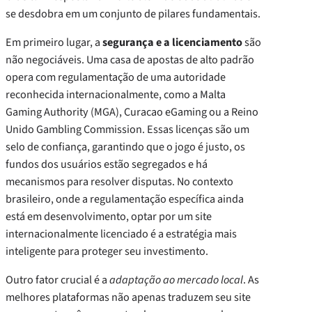
se desdobra em um conjunto de pilares fundamentais.
Em primeiro lugar, a
segurança e a licenciamento
são
não negociáveis. Uma casa de apostas de alto padrão
opera com regulamentação de uma autoridade
reconhecida internacionalmente, como a Malta
Gaming Authority (MGA), Curacao eGaming ou a Reino
Unido Gambling Commission. Essas licenças são um
selo de confiança, garantindo que o jogo é justo, os
fundos dos usuários estão segregados e há
mecanismos para resolver disputas. No contexto
brasileiro, onde a regulamentação específica ainda
está em desenvolvimento, optar por um site
internacionalmente licenciado é a estratégia mais
inteligente para proteger seu investimento.
Outro fator crucial é a
adaptação ao mercado local
. As
melhores plataformas não apenas traduzem seu site