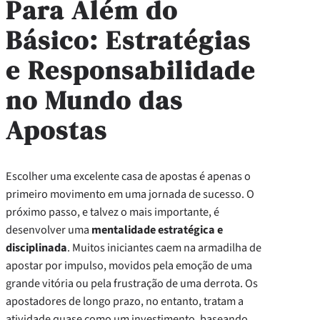
Para Além do
Básico: Estratégias
e Responsabilidade
no Mundo das
Apostas
Escolher uma excelente casa de apostas é apenas o
primeiro movimento em uma jornada de sucesso. O
próximo passo, e talvez o mais importante, é
desenvolver uma
mentalidade estratégica e
disciplinada
. Muitos iniciantes caem na armadilha de
apostar por impulso, movidos pela emoção de uma
grande vitória ou pela frustração de uma derrota. Os
apostadores de longo prazo, no entanto, tratam a
atividade quase como um investimento, baseando