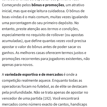
Começando pelos
bônus e promoções
, um atrativo
inicial, mas que exige leitura cuidadosa. O bônus de
boas-vindas é o mais comum, muitas vezes igualando
uma porcentagem do seu primeiro depósito. No
entanto, preste atenção aos
termos e condições
,
especialmente no requisito de rollover (ou apostas
acumuladas), que define quantas vezes você precisa
apostar o valor do bônus antes de poder sacar os
ganhos. As melhores casas oferecem termos justos e
promoções recorrentes para jogadores existentes, não
apenas para novos.
A
variedade esportiva e de mercados
é onde a
competição realmente aquece. Enquanto todas as
operadoras focam no futebol, as de elite se destacam
pela profundidade. Não se trata apenas de apostar no
vencedor de uma partida (1X2). Você encontrará
mercados como número exacto de cantos, handicaps