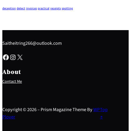
deception
detect
invoices
practical
receipts
spotting
Saitheitring266@outlook.com
Facebook
Instagram
X
About
Contact Me
Copyright © 2026 – Prism Magazine Theme By
WP
Top
Plover
↑