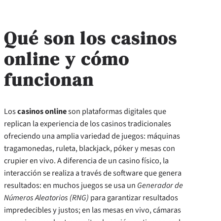
Qué son los casinos
online y cómo
funcionan
Los
casinos online
son plataformas digitales que
replican la experiencia de los casinos tradicionales
ofreciendo una amplia variedad de juegos: máquinas
tragamonedas, ruleta, blackjack, póker y mesas con
crupier en vivo. A diferencia de un casino físico, la
interacción se realiza a través de software que genera
resultados: en muchos juegos se usa un
Generador de
Números Aleatorios (RNG)
para garantizar resultados
impredecibles y justos; en las mesas en vivo, cámaras