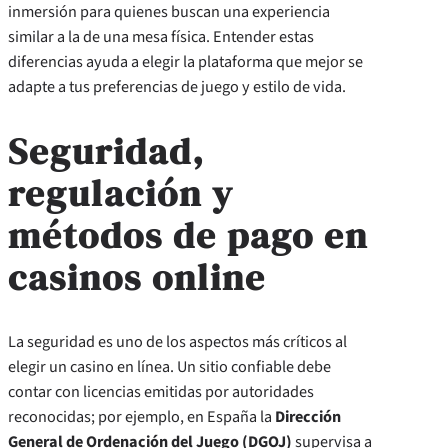
inmersión para quienes buscan una experiencia
similar a la de una mesa física. Entender estas
diferencias ayuda a elegir la plataforma que mejor se
adapte a tus preferencias de juego y estilo de vida.
Seguridad,
regulación y
métodos de pago en
casinos online
La seguridad es uno de los aspectos más críticos al
elegir un casino en línea. Un sitio confiable debe
contar con licencias emitidas por autoridades
reconocidas; por ejemplo, en España la
Dirección
General de Ordenación del Juego (DGOJ)
supervisa a