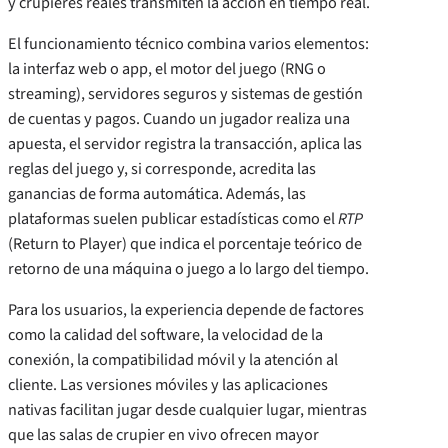
y crupieres reales transmiten la acción en tiempo real.
El funcionamiento técnico combina varios elementos:
la interfaz web o app, el motor del juego (RNG o
streaming), servidores seguros y sistemas de gestión
de cuentas y pagos. Cuando un jugador realiza una
apuesta, el servidor registra la transacción, aplica las
reglas del juego y, si corresponde, acredita las
ganancias de forma automática. Además, las
plataformas suelen publicar estadísticas como el
RTP
(Return to Player) que indica el porcentaje teórico de
retorno de una máquina o juego a lo largo del tiempo.
Para los usuarios, la experiencia depende de factores
como la calidad del software, la velocidad de la
conexión, la compatibilidad móvil y la atención al
cliente. Las versiones móviles y las aplicaciones
nativas facilitan jugar desde cualquier lugar, mientras
que las salas de crupier en vivo ofrecen mayor