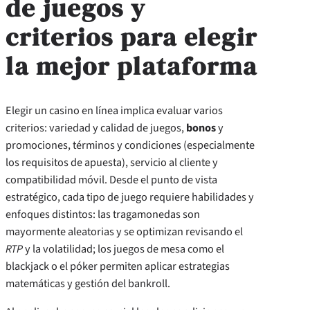
de juegos y
criterios para elegir
la mejor plataforma
Elegir un casino en línea implica evaluar varios
criterios: variedad y calidad de juegos,
bonos
y
promociones, términos y condiciones (especialmente
los requisitos de apuesta), servicio al cliente y
compatibilidad móvil. Desde el punto de vista
estratégico, cada tipo de juego requiere habilidades y
enfoques distintos: las tragamonedas son
mayormente aleatorias y se optimizan revisando el
RTP
y la volatilidad; los juegos de mesa como el
blackjack o el póker permiten aplicar estrategias
matemáticas y gestión del bankroll.