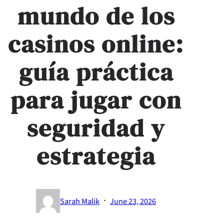
mundo de los
casinos online:
guía práctica
para jugar con
seguridad y
estrategia
·
Sarah Malik
June 23, 2026