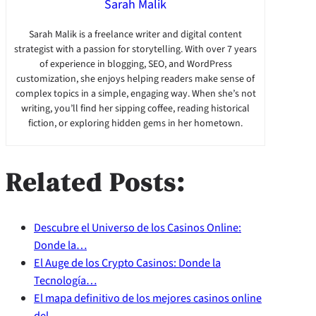
Sarah Malik
Sarah Malik is a freelance writer and digital content
strategist with a passion for storytelling. With over 7 years
of experience in blogging, SEO, and WordPress
customization, she enjoys helping readers make sense of
complex topics in a simple, engaging way. When she’s not
writing, you’ll find her sipping coffee, reading historical
fiction, or exploring hidden gems in her hometown.
Related Posts:
Descubre el Universo de los Casinos Online:
Donde la…
El Auge de los Crypto Casinos: Donde la
Tecnología…
El mapa definitivo de los mejores casinos online
del…