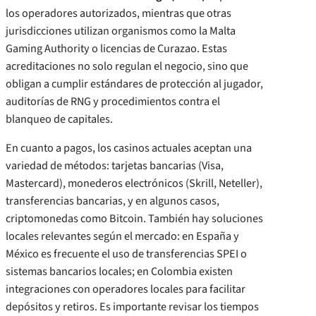
los operadores autorizados, mientras que otras
jurisdicciones utilizan organismos como la Malta
Gaming Authority o licencias de Curazao. Estas
acreditaciones no solo regulan el negocio, sino que
obligan a cumplir estándares de protección al jugador,
auditorías de RNG y procedimientos contra el
blanqueo de capitales.
En cuanto a pagos, los casinos actuales aceptan una
variedad de métodos: tarjetas bancarias (Visa,
Mastercard), monederos electrónicos (Skrill, Neteller),
transferencias bancarias, y en algunos casos,
criptomonedas como Bitcoin. También hay soluciones
locales relevantes según el mercado: en España y
México es frecuente el uso de transferencias SPEI o
sistemas bancarios locales; en Colombia existen
integraciones con operadores locales para facilitar
depósitos y retiros. Es importante revisar los tiempos