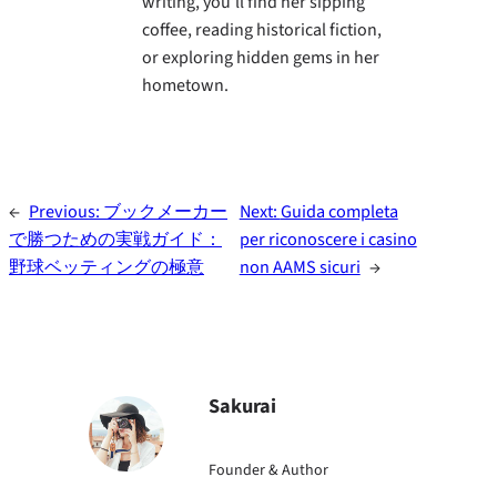
writing, you’ll find her sipping
coffee, reading historical fiction,
or exploring hidden gems in her
hometown.
←
Previous:
ブックメーカー
Next:
Guida completa
で勝つための実戦ガイド：
per riconoscere i casino
野球ベッティングの極意
non AAMS sicuri
→
Sakurai
Founder & Author