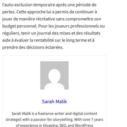
l’auto‑exclusion temporaire après une période de
pertes. Cette approche lui a permis de continuer à
jouer de manière récréative sans compromettre son
budget personnel. Pour les joueurs professionnels ou
réguliers, tenir un journal des mises et des résultats
aide à évaluer la rentabilité sur le long terme et à
prendre des décisions éclairées.
Sarah Malik
Sarah Malik is a freelance writer and digital content
strategist with a passion for storytelling. With over 7 years
of experience in blogging, SEO, and WordPress