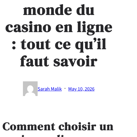
monde du
casino en ligne
: tout ce qu’il
faut savoir
·
Sarah Malik
May 10, 2026
Comment choisir un