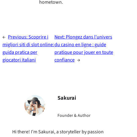
hometown.
←
Previous:
Scoprire i
Next:
Plongez dans l’univers
migliori siti di slot online:
du casino en ligne : guide
guida pratica per
pratique pour jouer en toute
giocatori italiani
confiance
→
Sakurai
Founder & Author
Hi there! I’m Sakurai, a storyteller by passion