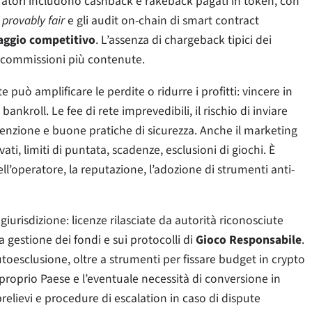
operatori includono cashback e rakeback pagati in token, con
a
provably fair
e gli audit on-chain di smart contract
aggio competitivo
. L’assenza di chargeback tipici dei
te commissioni più contenute.
ute può amplificare le perdite o ridurre i profitti: vincere in
nkroll. Le fee di rete imprevedibili, il rischio di inviare
attenzione e buone pratiche di sicurezza. Anche il marketing
vati, limiti di puntata, scadenze, esclusioni di giochi. È
ll’operatore, la reputazione, l’adozione di strumenti anti-
giurisdizione: licenze rilasciate da autorità riconosciute
 gestione dei fondi e sui protocolli di
Gioco Responsabile
.
toesclusione, oltre a strumenti per fissare budget in crypto
 proprio Paese e l’eventuale necessità di conversione in
 prelievi e procedure di escalation in caso di dispute