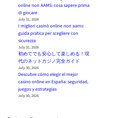
online non AAMS: cosa sapere prima
di giocare
July 31, 2026
I migliori casinò online non aams:
guida pratica per scegliere con
sicurezza
July 31, 2026
初めてでも安心して楽しめる！現
代のネットカジノ完全ガイド
July 30, 2026
Descubre cómo elegir el mejor
casino online en España: seguridad,
juegos y estrategias
July 30, 2026