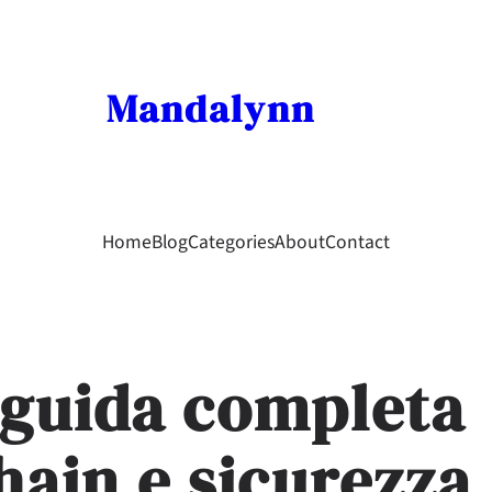
Mandalynn
Home
Blog
Categories
About
Contact
 guida completa
hain e sicurezza