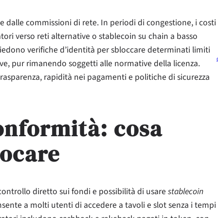
dalle commissioni di rete. In periodi di congestione, i costi
atori verso reti alternative o stablecoin su chain a basso
iedono verifiche d’identità per sbloccare determinati limiti
e, pur rimanendo soggetti alle normative della licenza.
rasparenza, rapidità nei pagamenti e politiche di sicurezza
conformità: cosa
iocare
controllo diretto sui fondi e possibilità di usare
stablecoin
nsente a molti utenti di accedere a tavoli e slot senza i tempi