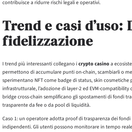
contribuisce a ridurre rischi legali e operativi.
Trend e casi d’uso: 
fidelizzazione
I trend più interessanti collegano i
crypto casino
a ecosist
permettono di accumulare punti on-chain, scambiarli o met
sperimentano NFT come badge di status, skin cosmetiche per 
infrastrutturale, l’adozione di layer-2 ed EVM-compatibility
bridge cross-chain semplificano gli spostamenti di fondi tr
trasparente da fee o da pool di liquidità.
Caso 1: un operatore adotta proof di trasparenza dei fondi
indipendenti. Gli utenti possono monitorare in tempo reale i