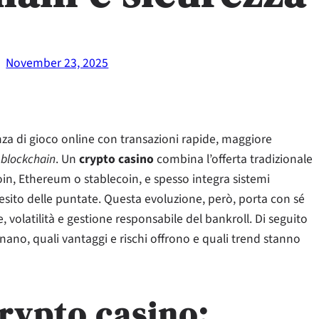
·
November 23, 2025
enza di gioco online con transazioni rapide, maggiore
a
blockchain
. Un
crypto casino
combina l’offerta tradizionale
itcoin, Ethereum o stablecoin, e spesso integra sistemi
’esito delle puntate. Questa evoluzione, però, porta con sé
volatilità e gestione responsabile del bankroll. Di seguito
o, quali vantaggi e rischi offrono e quali trend stanno
rypto casino: