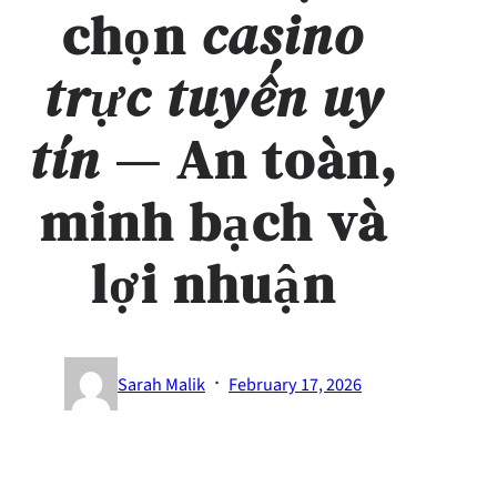
chọn
casino
trực tuyến uy
tín
— An toàn,
minh bạch và
lợi nhuận
·
Sarah Malik
February 17, 2026