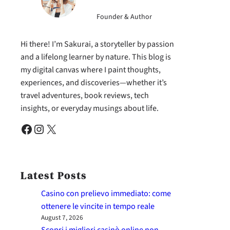
Founder & Author
Hi there! I’m Sakurai, a storyteller by passion
and a lifelong learner by nature. This blog is
my digital canvas where I paint thoughts,
experiences, and discoveries—whether it’s
travel adventures, book reviews, tech
insights, or everyday musings about life.
Facebook
Instagram
X
Latest Posts
Casino con prelievo immediato: come
ottenere le vincite in tempo reale
August 7, 2026
Scopri i migliori casinò online non