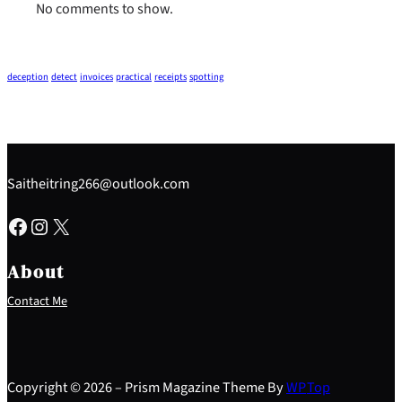
No comments to show.
deception
detect
invoices
practical
receipts
spotting
Saitheitring266@outlook.com
Facebook
Instagram
X
About
Contact Me
Copyright © 2026 – Prism Magazine Theme By
WP
Top