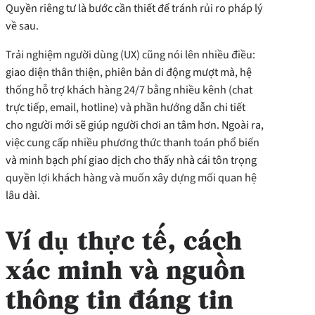
Quyền riêng tư là bước cần thiết để tránh rủi ro pháp lý
về sau.
Trải nghiệm người dùng (UX) cũng nói lên nhiều điều:
giao diện thân thiện, phiên bản di động mượt mà, hệ
thống hỗ trợ khách hàng 24/7 bằng nhiều kênh (chat
trực tiếp, email, hotline) và phần hướng dẫn chi tiết
cho người mới sẽ giúp người chơi an tâm hơn. Ngoài ra,
việc cung cấp nhiều phương thức thanh toán phổ biến
và minh bạch phí giao dịch cho thấy nhà cái tôn trọng
quyền lợi khách hàng và muốn xây dựng mối quan hệ
lâu dài.
Ví dụ thực tế, cách
xác minh và nguồn
thông tin đáng tin