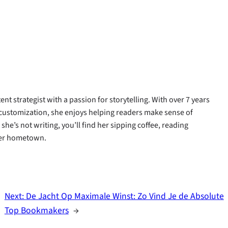
ent strategist with a passion for storytelling. With over 7 years
customization, she enjoys helping readers make sense of
he’s not writing, you’ll find her sipping coffee, reading
 her hometown.
Next:
De Jacht Op Maximale Winst: Zo Vind Je de Absolute
Top Bookmakers
→