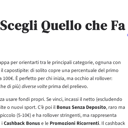
Scegli Quello che Fa
ppa per orientarti tra le principali categorie, ognuna con
 il capostipite: di solito copre una percentuale del primo
a 100€. È perfetto per chi inizia, ma occhio al rollover:
che di più)
diverse volte
prima del prelievo.
a usare fondi propri. Se vinci, incassi il netto (escludendo
te o nuovi sport. C’è poi il
Bonus Senza Deposito
, raro ma
 piccolo (5-10€) e ha rollover stringenti, ma rappresenta
 i
Cashback Bonus
e le
Promozioni Ricorrenti
. Il cashback