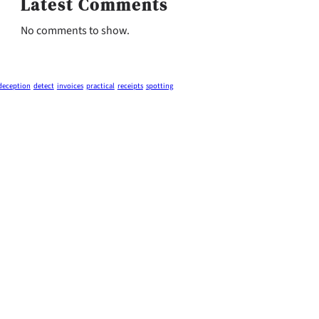
Latest Comments
No comments to show.
deception
detect
invoices
practical
receipts
spotting