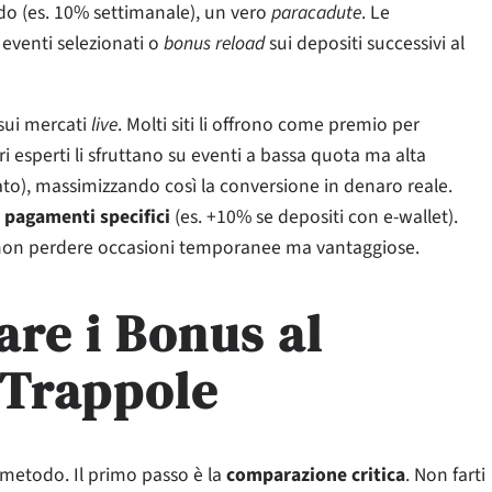
odo (es. 10% settimanale), un vero
paracadute
. Le
eventi selezionati o
bonus reload
sui depositi successivi al
 sui mercati
live
. Molti siti li offrono come premio per
 esperti li sfruttano su eventi a bassa quota ma alta
vato), massimizzando così la conversione in denaro reale.
a
pagamenti specifici
(es. +10% se depositi con e-wallet).
er non perdere occasioni temporanee ma vantaggiose.
are i Bonus al
 Trappole
 metodo. Il primo passo è la
comparazione critica
. Non farti