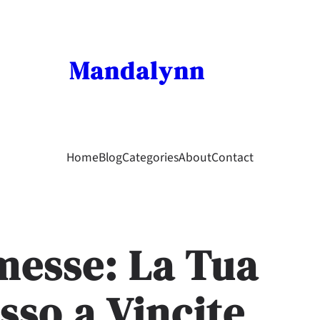
Mandalynn
Home
Blog
Categories
About
Contact
esse: La Tua
sso a Vincite