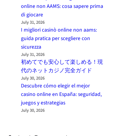
online non AAMS: cosa sapere prima
di giocare
July 31, 2026
I migliori casinò online non aams:
guida pratica per scegliere con
sicurezza
July 31, 2026
初めてでも安心して楽しめる！現
代のネットカジノ完全ガイド
July 30, 2026
Descubre cómo elegir el mejor
casino online en España: seguridad,
juegos y estrategias
July 30, 2026