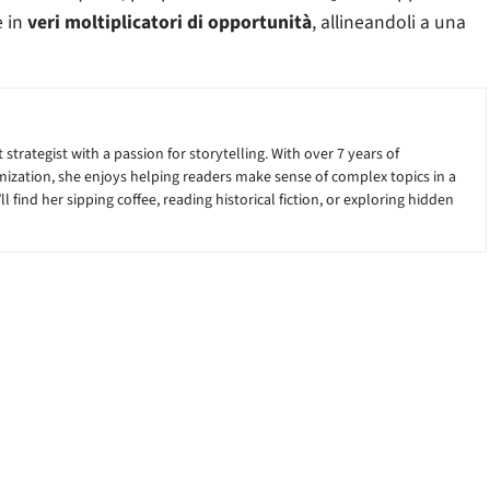
e in
veri moltiplicatori di opportunità
, allineandoli a una
 strategist with a passion for storytelling. With over 7 years of
ization, she enjoys helping readers make sense of complex topics in a
 find her sipping coffee, reading historical fiction, or exploring hidden