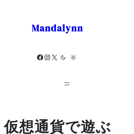
Skip
to
content
Mandalynn
Facebook
Instagram
X
仮想通貨で遊ぶ