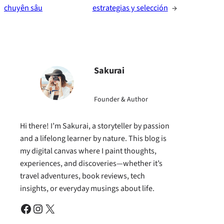
chuyên sâu
estrategias y selección
→
Sakurai
Founder & Author
Hi there! I’m Sakurai, a storyteller by passion
and a lifelong learner by nature. This blog is
my digital canvas where I paint thoughts,
experiences, and discoveries—whether it’s
travel adventures, book reviews, tech
insights, or everyday musings about life.
Facebook
Instagram
X