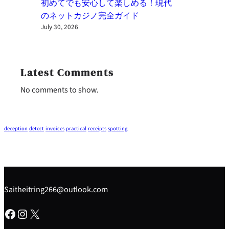
初めてでも安心して楽しめる！現代
のネットカジノ完全ガイド
July 30, 2026
Latest Comments
No comments to show.
deception
detect
invoices
practical
receipts
spotting
Saitheitring266@outlook.com
Facebook
Instagram
X