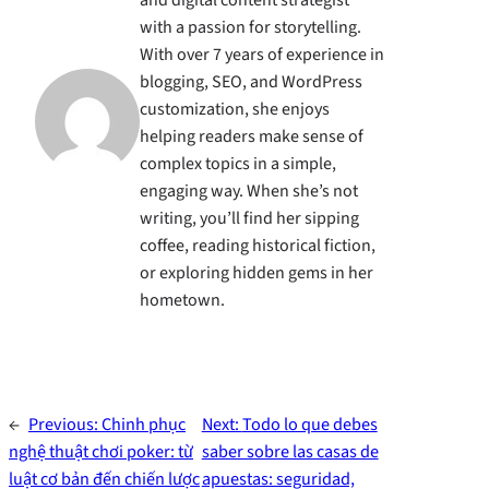
and digital content strategist
with a passion for storytelling.
With over 7 years of experience in
blogging, SEO, and WordPress
customization, she enjoys
helping readers make sense of
complex topics in a simple,
engaging way. When she’s not
writing, you’ll find her sipping
coffee, reading historical fiction,
or exploring hidden gems in her
hometown.
←
Previous:
Chinh phục
Next:
Todo lo que debes
nghệ thuật chơi poker: từ
saber sobre las casas de
luật cơ bản đến chiến lược
apuestas: seguridad,