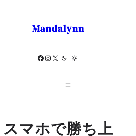
Skip
to
content
Mandalynn
Facebook
Instagram
X
スマホで勝ち上